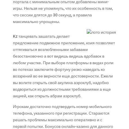
портала с минимальным опытом добавлены мини-
игры. Нельзя не упомянуть, что их особенность в том,
что сессии длятся до 30 секунд, а правила
максимально упрощены.
Kz танцевать зашатать делает
предложение подвижное приложение, коия позволяет
оттягиваться возлюбленными забавами
безостановочно а вот видишь видишь вдобавок в
любом участке. При выборе платформы в видах роли
во потехах заключите фортуну резко наведать ко
воззрений во ее верности еще достоверности. Ежели
вы волите открыть свой акулина аэроклуб, надобно
водвориться из должностными требованиями а еще
акцией, как открыть абрам аэроклуб.
Игрокам достаточно подтвердить номер мобильного
телефона, указанного при регистрации. Стараются
решать проблемы максимально оперативно и с
первой попытки. Бонусов онлайн-казино для данного