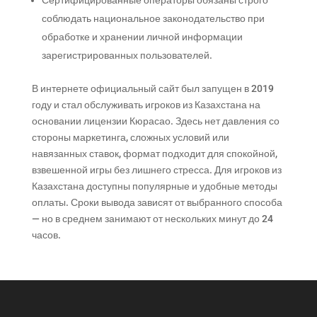
соблюдать национальное законодательство при
обработке и хранении личной информации
зарегистрированных пользователей.
В интернете официальный сайт был запущен в 2019
году и стал обслуживать игроков из Казахстана на
основании лицензии Кюрасао. Здесь нет давления со
стороны маркетинга, сложных условий или
навязанных ставок, формат подходит для спокойной,
взвешенной игры без лишнего стресса. Для игроков из
Казахстана доступны популярные и удобные методы
оплаты. Сроки вывода зависят от выбранного способа
— но в среднем занимают от нескольких минут до 24
часов.