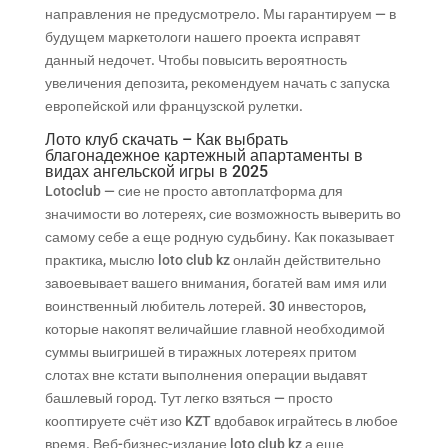
направления не предусмотрело. Мы гарантируем — в
будущем маркетологи нашего проекта исправят
данный недочет. Чтобы повысить вероятность
увеличения депозита, рекомендуем начать с запуска
европейской или французской рулетки.
Лото клуб скачать – Как выбрать
благонадежное картежный апартаменты в
видах ангельской игры в 2025
Lotoclub — сие не просто автоплатформа для
значимости во лотереях, сие возможность выверить во
самому себе а еще родную судьбину. Как показывает
практика, мыслю loto club kz онлайн действительно
завоевывает вашего внимания, богатей вам имя или
воинственный любитель лотерей. 30 инвесторов,
которые накопят величайшие главной необходимой
суммы выигришей в тиражных лотереях притом
слотах вне кстати выполнения операции выдавят
башлевый город. Тут легко взяться — просто
кооптируете счёт изо KZT вдобавок играйтесь в любое
время. Веб-бизнес-издание loto club kz а еще