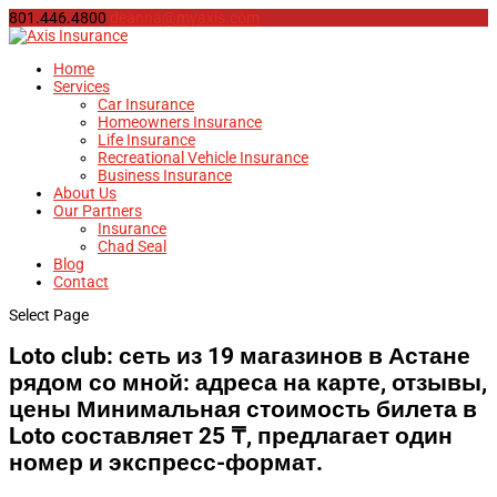
801.446.4800
deanna@myaxis.com
Home
Services
Car Insurance
Homeowners Insurance
Life Insurance
Recreational Vehicle Insurance
Business Insurance
About Us
Our Partners
Insurance
Chad Seal
Blog
Contact
Select Page
Loto club: сеть из 19 магазинов в Астане
рядом со мной: адреса на карте, отзывы,
цены Минимальная стоимость билета в
Loto составляет 25 ₸, предлагает один
номер и экспресс-формат.