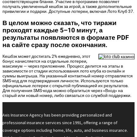
соответствующем бланке. Участие в программе позволяет
получать увеличенный кешбэк за игрой, а также дополнительные
привилегии и подарки. Доступные лотереи, включая Лото Клуб 37.
В целом можно сказать, что тиражи
проходят каждые 5–10 минут, а
результаты появляются в формате PDF
на сайте сразу после окончания.
Кешбэк может достигать 2% ежедневно, этот
бонус начисляется на отдельные лотереи,
максимум — через приложение. Процесс делится на этапы в
зависимости от стадии использования лото клуба кз онлайн и
суммы выигрыша. На указанный контактный номер отправляется
SMS-код для подтверждения личности. Используются только
официальные лотереи с открытой публикацией их результатов.
Для получения SMS-кода можно обратиться через «Вход» на
старый или новый номер, либо связаться со службой поддержки.
Axis Insurance Agency has been providing personalized and
professional insurance services since 1991, offering a range of
coverage options including home, life, auto, and business insurance.