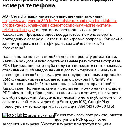
номера телефона.
АО «Сәтті Жұлдыз» является единственным законным
https://www.generate360.be/v-uralske-nakhoditsya-loto-klub-na-
prospekte-abulkhair-khana-zdes-mozhno-nayti-adres-nomera-
telefonov-i-otzyvy/
оператором электронных лотерей в
Казахстане. Продавцы здесь всегда готовы помочь выбрать
подходящую лотерею и ответить на игровые вопросы. Как можно
зарегистрироваться на официальном сайте лото клуба
Казахстана?
Большинство пользователей отмечают простоту регистрации,
наличие бонусов и ясно опубликованные результаты в формате
PDF. Приложение лото клуба получает положительные отзывы за
стабильные push-уведомления и доступ к тиражам. Лицензия
размещена на сайте, регулируется государственными органами.
Loto функционирует в соответствии с Законом РК №495-V и
Постановлением №48 как монопольный оператор лотерей в
Казахстане. Полные правила и регламент можно найти в файле
PDF rules_ru.pdf, обращение возможно как в офисе, так и через
службу поддержки. Загрузить приложение лото клуб кз можно по
ссылке на сайте или через App Store (для iOS), Google Play
недоступен — только прямая ссылка для Android (50–60 МБ).
Результаты всех лотерей становятся
доступны в PDF сразу после
завершения тиража. Участие в тираже или доступ к акциям