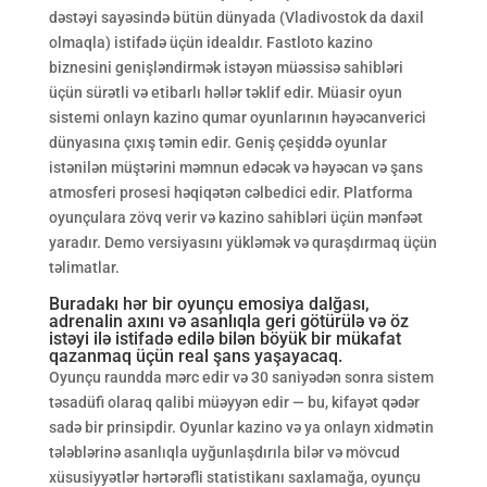
dəstəyi sayəsində bütün dünyada (Vladivostok da daxil
olmaqla) istifadə üçün idealdır. Fastloto kazino
biznesini genişləndirmək istəyən müəssisə sahibləri
üçün sürətli və etibarlı həllər təklif edir. Müasir oyun
sistemi onlayn kazino qumar oyunlarının həyəcanverici
dünyasına çıxış təmin edir. Geniş çeşiddə oyunlar
istənilən müştərini məmnun edəcək və həyəcan və şans
atmosferi prosesi həqiqətən cəlbedici edir.
Platforma
oyunçulara zövq verir və kazino sahibləri üçün mənfəət
yaradır. Demo versiyasını yükləmək və quraşdırmaq üçün
təlimatlar.
Buradakı hər bir oyunçu emosiya dalğası,
adrenalin axını və asanlıqla geri götürülə və öz
istəyi ilə istifadə edilə bilən böyük bir mükafat
qazanmaq üçün real şans yaşayacaq.
Oyunçu raundda mərc edir və 30 saniyədən sonra sistem
təsadüfi olaraq qalibi müəyyən edir — bu, kifayət qədər
sadə bir prinsipdir. Oyunlar kazino və ya onlayn xidmətin
tələblərinə asanlıqla uyğunlaşdırıla bilər və mövcud
xüsusiyyətlər hərtərəfli statistikanı saxlamağa, oyunçu