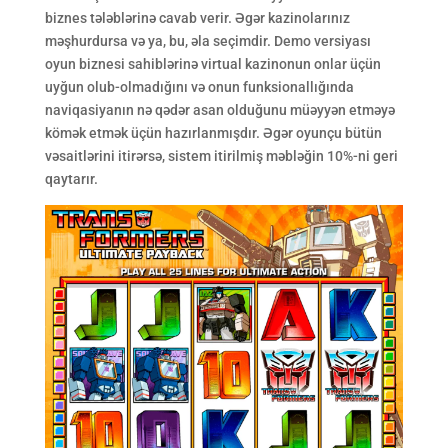
biznes tələblərinə cavab verir. Əgər kazinolarınız
məşhurdursa və ya, bu, əla seçimdir. Demo versiyası
oyun biznesi sahiblərinə virtual kazinonun onlar üçün
uyğun olub-olmadığını və onun funksionallığında
naviqasiyanın nə qədər asan olduğunu müəyyən etməyə
kömək etmək üçün hazırlanmışdır. Əgər oyunçu bütün
vəsaitlərini itirərsə, sistem itirilmiş məbləğin 10%-ni geri
qaytarır.