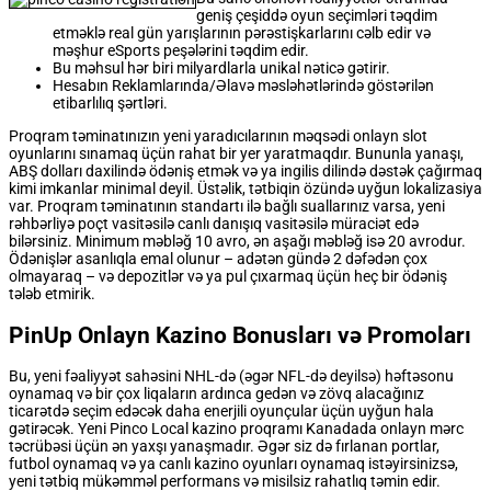
geniş çeşiddə oyun seçimləri təqdim
etməklə real gün yarışlarının pərəstişkarlarını cəlb edir və
məşhur eSports peşələrini təqdim edir.
Bu məhsul hər biri milyardlarla unikal nəticə gətirir.
Hesabın Reklamlarında/Əlavə məsləhətlərində göstərilən
etibarlılıq şərtləri.
Proqram təminatınızın yeni yaradıcılarının məqsədi onlayn slot
oyunlarını sınamaq üçün rahat bir yer yaratmaqdır. Bununla yanaşı,
ABŞ dolları daxilində ödəniş etmək və ya ingilis dilində dəstək çağırmaq
kimi imkanlar minimal deyil. Üstəlik, tətbiqin özündə uyğun lokalizasiya
var. Proqram təminatının standartı ilə bağlı suallarınız varsa, yeni
rəhbərliyə poçt vasitəsilə canlı danışıq vasitəsilə müraciət edə
bilərsiniz. Minimum məbləğ 10 avro, ən aşağı məbləğ isə 20 avrodur.
Ödənişlər asanlıqla emal olunur – adətən gündə 2 dəfədən çox
olmayaraq – və depozitlər və ya pul çıxarmaq üçün heç bir ödəniş
tələb etmirik.
PinUp Onlayn Kazino Bonusları və Promoları
Bu, yeni fəaliyyət sahəsini NHL-də (əgər NFL-də deyilsə) həftəsonu
oynamaq və bir çox liqaların ardınca gedən və zövq alacağınız
ticarətdə seçim edəcək daha enerjili oyunçular üçün uyğun hala
gətirəcək. Yeni Pinco Local kazino proqramı Kanadada onlayn mərc
təcrübəsi üçün ən yaxşı yanaşmadır. Əgər siz də fırlanan portlar,
futbol oynamaq və ya canlı kazino oyunları oynamaq istəyirsinizsə,
yeni tətbiq mükəmməl performans və misilsiz rahatlıq təmin edir.