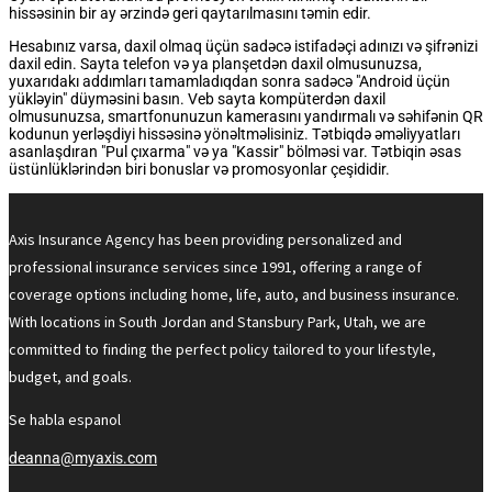
hissəsinin bir ay ərzində geri qaytarılmasını təmin edir.
Hesabınız varsa, daxil olmaq üçün sadəcə istifadəçi adınızı və şifrənizi
daxil edin. Sayta telefon və ya planşetdən daxil olmusunuzsa,
yuxarıdakı addımları tamamladıqdan sonra sadəcə "Android üçün
yükləyin" düyməsini basın. Veb sayta kompüterdən daxil
olmusunuzsa, smartfonunuzun kamerasını yandırmalı və səhifənin QR
kodunun yerləşdiyi hissəsinə yönəltməlisiniz. Tətbiqdə əməliyyatları
asanlaşdıran "Pul çıxarma" və ya "Kassir" bölməsi var. Tətbiqin əsas
üstünlüklərindən biri bonuslar və promosyonlar çeşididir.
Axis Insurance Agency has been providing personalized and
professional insurance services since 1991, offering a range of
coverage options including home, life, auto, and business insurance.
With locations in South Jordan and Stansbury Park, Utah, we are
committed to finding the perfect policy tailored to your lifestyle,
budget, and goals.
Se habla espanol
deanna@myaxis.com