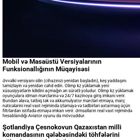
Mobil və Masaüstü Versiyalarının
Funksionallığının Müqayisəsi
Əvvəlki versiyanı silin (cihazınızı yenidən başladın), keş yaddaşını
təmizləyin və yenidən cəhd edin. Olimp kz yükləmək yeni
xüsusiyyətlərin kilidini açmağın ən sürətli yoludur. Olimp kz yükləmək
oyunçulara idman mərclərinə və 24/7 kazinoya giriş imkanı verir.
Bundan əlavə, tətbiq tək və akkumulyator mərcləri etməyə, matç
nəticələrini real vaxt rejimində izləməyə və tədbirləri axtarmaq üçün
filtrlərdən istifadə etməyə imkan verir. Əmsalların real vaxt rejimində
hesablandığı Aviator oyunu da mövcuddur.
Şotlandiya Çesnokovun Qazaxıstan milli
komandasının qələbəsindəki töhfələrini