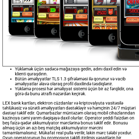
Yükləmək üçün sadəcə mağazaya gedin, adını daxil edin və
klienti quraşdırın.
Bütün əməliyyatlar TLS 1.3 şifrələməsi ilə qorunur və vacib
əməliyyatlar əlavə olaraq profil daxilində təsdiqlənir.
Yükləmə prosesi hər əməliyyat sistemi üçün bir az fərqlidir, ona
görə də bunu ətraflı nəzərdən keçirək.
LEX bank kartları, elektron cüzdanlar və kriptovalyuta vasitəsilə
təhlükəsiz və sürətli əməliyyatları dəstəkləyir və həmçinin 24/7 müştəri
dəstəyi təklif edir. Qumarbazlar müntəzəm olaraq mobil cihazlarından
kazinoya cəmi yarım dəqiqəyə daxil olurlar. Operator yeddi faizdən on
beş faizə qədər akkumulyator mərclərinə bonus təklif edir. Bonusu
almaq üçün ən azı beş matçlıq akkumulyator mərcini
tamamlamalısınız. Mükafat real pulla verilir, lakin mərc tələbi yoxdur.
Oyun operatorunun bu promosyon təklifi itirilmiş vəsaitlərin bir