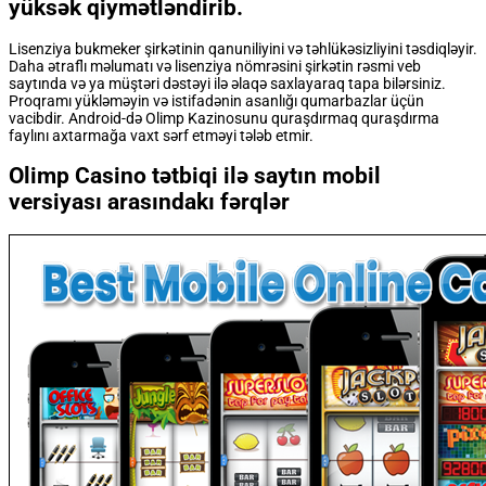
yüksək qiymətləndirib.
Lisenziya bukmeker şirkətinin qanuniliyini və təhlükəsizliyini təsdiqləyir.
Daha ətraflı məlumatı və lisenziya nömrəsini şirkətin rəsmi veb
saytında və ya müştəri dəstəyi ilə əlaqə saxlayaraq tapa bilərsiniz.
Proqramı yükləməyin və istifadənin asanlığı qumarbazlar üçün
vacibdir. Android-də Olimp Kazinosunu quraşdırmaq quraşdırma
faylını axtarmağa vaxt sərf etməyi tələb etmir.
Olimp Casino tətbiqi ilə saytın mobil
versiyası arasındakı fərqlər