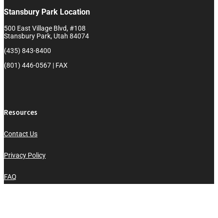
Stansbury Park Location
500 East Village Blvd, #108
Stansbury Park, Utah 84074
(435) 843-8400
(801) 446-0567 | FAX
Resources
Contact Us
Privacy Policy
FAQ