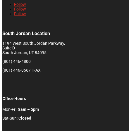
Follow
Follow
Follow
South Jordan Location
1194 West South Jordan Parkway,
Suite D
South Jordan, UT 84095
(801) 446-4800
(801) 446-0567 | FAX
Office Hours
Mon-Fri:
8am – 5pm
Sat-Sun:
Closed