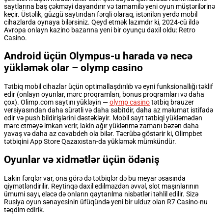
saytlarına baş çəkməyi dayandırır və tamamilə yeni oyun müştərilərinə
keçir. Üstəlik, güzgü saytından fərqli olaraq, istənilən yerdə mobil
cihazlarda oynaya bilərsiniz.
Qeyd etmək lazımdır ki, 2024-cü ildə
Avropa onlayn kazino bazarına yeni bir oyunçu daxil oldu: Retro
Casino.
Android üçün Olympus-u harada və necə
yükləmək olar – olymp casino
Tətbiq mobil cihazlar üçün optimallaşdırılıb və eyni funksionallığı təklif
edir (onlayn oyunlar, mərc proqramları, bonus proqramları və daha
çox). Olimp.com saytını yükləyin —
olymp casino
tətbiq brauzer
versiyasından daha sürətli və daha sabitdir, daha az məlumat istifadə
edir və push bildirişlərini dəstəkləyir. Mobil sayt tətbiqi yükləmədən
mərc etməyə imkan verir, lakin ağır yüklənmə zamanı bəzən daha
yavaş və daha az cavabdeh ola bilər. Təcrübə göstərir ki, Olimpbet
tətbiqini App Store Qazaxıstan-da yükləmək mümkündür.
Oyunlar və xidmətlər üçün ödəniş
Lakin fərqlər var, ona görə də tətbiqlər də bu meyar əsasında
qiymətləndirilir. Reytinqə daxil edilməzdən əvvəl, slot maşınlarının
ümumi sayı, eləcə də onların qaytarılma nisbətləri təhlil edilir. Sizə
Rusiya oyun sənayesinin üfüqündə yeni bir ulduz olan R7 Casino-nu
təqdim edirik.