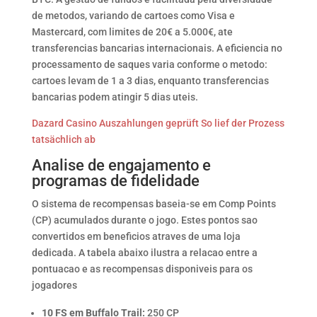
de metodos, variando de cartoes como Visa e
Mastercard, com limites de 20€ a 5.000€, ate
transferencias bancarias internacionais. A eficiencia no
processamento de saques varia conforme o metodo:
cartoes levam de 1 a 3 dias, enquanto transferencias
bancarias podem atingir 5 dias uteis.
Dazard Casino Auszahlungen geprüft So lief der Prozess
tatsächlich ab
Analise de engajamento e
programas de fidelidade
O sistema de recompensas baseia-se em Comp Points
(CP) acumulados durante o jogo. Estes pontos sao
convertidos em beneficios atraves de uma loja
dedicada. A tabela abaixo ilustra a relacao entre a
pontuacao e as recompensas disponiveis para os
jogadores
10 FS em Buffalo Trail:
250 CP