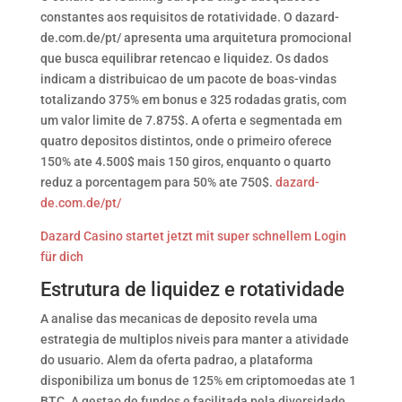
constantes aos requisitos de rotatividade. O dazard-
de.com.de/pt/ apresenta uma arquitetura promocional
que busca equilibrar retencao e liquidez. Os dados
indicam a distribuicao de um pacote de boas-vindas
totalizando 375% em bonus e 325 rodadas gratis, com
um valor limite de 7.875$. A oferta e segmentada em
quatro depositos distintos, onde o primeiro oferece
150% ate 4.500$ mais 150 giros, enquanto o quarto
reduz a porcentagem para 50% ate 750$.
dazard-
de.com.de/pt/
Dazard Casino startet jetzt mit super schnellem Login
für dich
Estrutura de liquidez e rotatividade
A analise das mecanicas de deposito revela uma
estrategia de multiplos niveis para manter a atividade
do usuario. Alem da oferta padrao, a plataforma
disponibiliza um bonus de 125% em criptomoedas ate 1
BTC. A gestao de fundos e facilitada pela diversidade