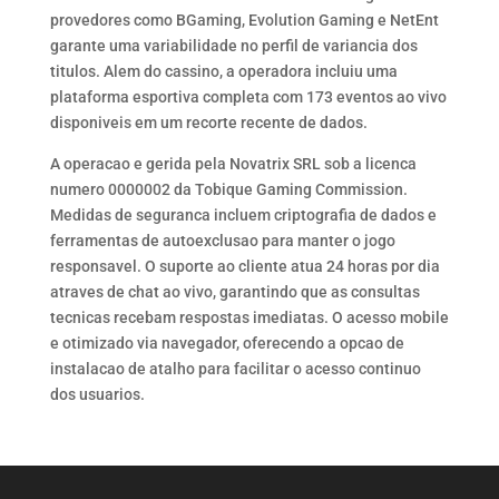
provedores como BGaming, Evolution Gaming e NetEnt
garante uma variabilidade no perfil de variancia dos
titulos. Alem do cassino, a operadora incluiu uma
plataforma esportiva completa com 173 eventos ao vivo
disponiveis em um recorte recente de dados.
A operacao e gerida pela Novatrix SRL sob a licenca
numero 0000002 da Tobique Gaming Commission.
Medidas de seguranca incluem criptografia de dados e
ferramentas de autoexclusao para manter o jogo
responsavel. O suporte ao cliente atua 24 horas por dia
atraves de chat ao vivo, garantindo que as consultas
tecnicas recebam respostas imediatas. O acesso mobile
e otimizado via navegador, oferecendo a opcao de
instalacao de atalho para facilitar o acesso continuo
dos usuarios.