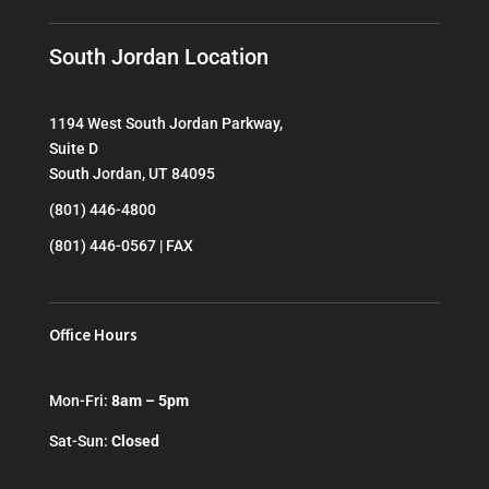
South Jordan Location
1194 West South Jordan Parkway,
Suite D
South Jordan, UT 84095
(801) 446-4800
(801) 446-0567 | FAX
Office Hours
Mon-Fri:
8am – 5pm
Sat-Sun:
Closed