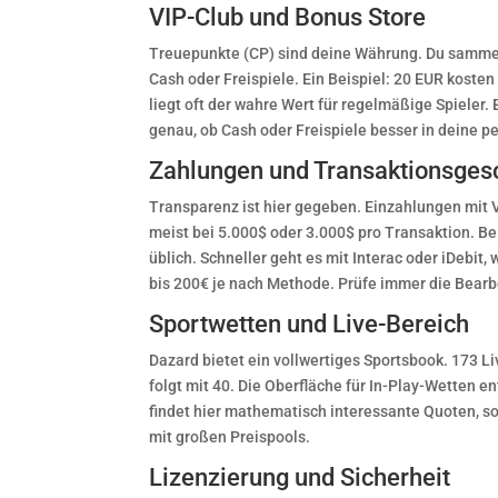
VIP-Club und Bonus Store
Treuepunkte (CP) sind deine Währung. Du sammel
Cash oder Freispiele. Ein Beispiel: 20 EUR kosten
liegt oft der wahre Wert für regelmäßige Spieler.
genau, ob Cash oder Freispiele besser in deine p
Zahlungen und Transaktionsges
Transparenz ist hier gegeben. Einzahlungen mit V
meist bei 5.000$ oder 3.000$ pro Transaktion. B
üblich. Schneller geht es mit Interac oder iDebit
bis 200€ je nach Methode. Prüfe immer die Bearb
Sportwetten und Live-Bereich
Dazard bietet ein vollwertiges Sportsbook. 173 L
folgt mit 40. Die Oberfläche für In-Play-Wetten e
findet hier mathematisch interessante Quoten, so
mit großen Preispools.
Lizenzierung und Sicherheit