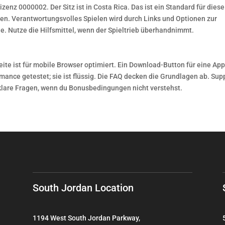
enz 0000002. Der Sitz ist in Costa Rica. Das ist ein Standard für diese
ten. Verantwortungsvolles Spielen wird durch Links und Optionen zur
le. Nutze die Hilfsmittel, wenn der Spieltrieb überhandnimmt.
Seite ist für mobile Browser optimiert. Ein Download-Button für eine App
mance getestet; sie ist flüssig. Die FAQ decken die Grundlagen ab. Sup
 klare Fragen, wenn du Bonusbedingungen nicht verstehst.
South Jordan Location
1194 West South Jordan Parkway,