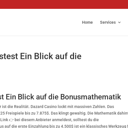
Home
Services
test Ein Blick auf die
st Ein Blick auf die Bonusmathematik
ist die Realität. Dazard Casino lockt mit massiven Zahlen. Das
 Freispiele bis zu 7.875$. Das klingt gewaltig. Die Mathematik dahin
 Link 👉 bei diesem Anbieter anmeldest, solltest du die
auf die erste Einzahlung bis zu 4.500$ ist ein klassisches Werkzeug 