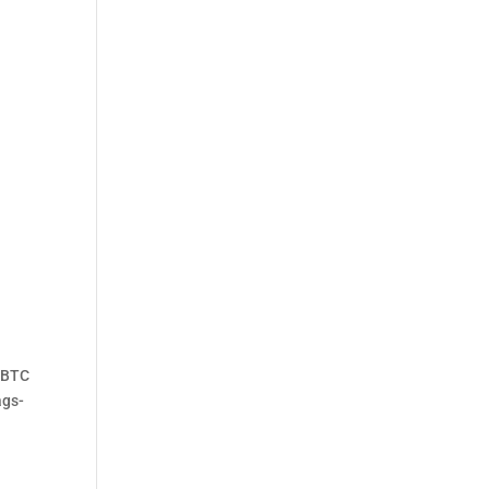
1 BTC
ags-