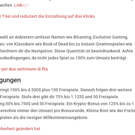
 wollen.
Link 👉
Titel und reduziert die Einzahlung auf drei Klicks
Auswahl an Anbietern umfasst Namen wie BGaming, Evolution Gaming,
les: von Klassikern wie Book of Dead bis zu Instant-Gewinnspielen wie
leichtern dir die Navigation. Diese Quantität ist beeindruckend. Achte
nusbedingungen, da nicht jedes Spiel zu 100% zum Umsatz beiträgt.
per due settimane di fila
ngungen
bringt 150% bis 4.500$ plus 150 Freispiele. Danach folgen drei weitere
Freispiele. Stufe drei gibt dir 75% bis 1.125$ und 50 Freispiele.
ung 50% bis 750$ und 50 Freispiele. Ein Krypto-Bonus von 125% bis zu 
e. Berechne immer den Umsatz pro Bonusrunde. Kleine Boni wie der Freit
uspielen als die riesigen Willkommensangebote.
cherheit geändert hat