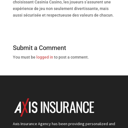
choisissant Casinia Casino, les joueurs s’assurent une
expérience de jeu non seulement divertissante, mais
aussi sécurisée et respectueuse des valeurs de chacun.
Submit a Comment
You must be
logged in
to post a comment.
Axis Insurance Agency has been providing personalized and