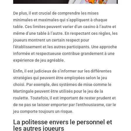
De plus, il est crucial de comprendre les mises
minimales et maximales qui s’appliquent à chaque
table. Ces limites peuvent varier d’un casino à l’autre et
même d’une table à l’autre. En respectant ces règles, les
joueurs montrent un certain respect pour
l’établissement et les autres participants. Une approche
informée et respectueuse contribue grandement à une
expérience de jeu agréable.
Enfin, il est judicieux de s’informer sur les différentes
stratégies qui peuvent être employées selon le jeu
choisi. Par exemple, des systèmes de mise comme le
Martingale peuvent être utilisés pour le jeu de la
roulette. Toutefois, il est important de rester prudent et
de ne pas se laisser emporter par l’enthousiasme, car le
jeu comporte toujours un risque.
La politesse envers le personnel et
les autres joueurs