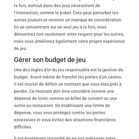
la fois, surtout dans des jeux nécessitant de
l’interaction, comme le poker. Cela peut perturber les
autres joueurs et montrer un manque de considération.
En se concentrant sur un seul jeu à la fois, vous
démontrez non seulement votre respect pour les autres,
mais vous améliorez également votre propre expérience
de jeu.
Gérer son budget de jeu
Une des règles d’or du jeu responsable est la gestion du
budget. Avant même de franchir les portes d’un casino,
il est crucial de définir un montant que vous êtes prêt à
perdre. Ce montant doit être considéré comme une
dépense de loisir, comme un billet de concert ou une
sortie au restaurant. En établissant une limite de
dépense, vous vous protégez contre les pertes
excessives et vous évitez des situations financières
difficiles.
Il est également conseillé de ne pas mélanger votre