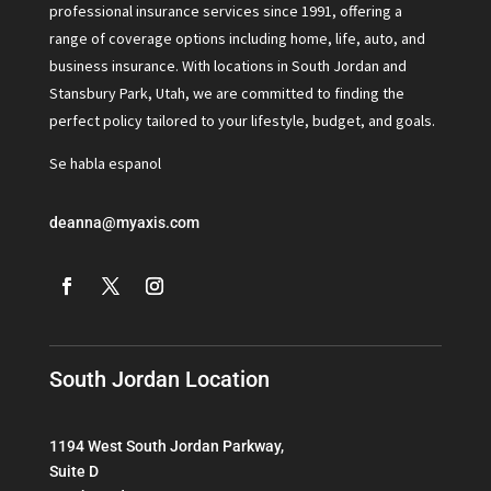
professional insurance services since 1991, offering a
range of coverage options including home, life, auto, and
business insurance. With locations in South Jordan and
Stansbury Park, Utah, we are committed to finding the
perfect policy tailored to your lifestyle, budget, and goals.
Se habla espanol
deanna@myaxis.com
South Jordan Location
1194 West South Jordan Parkway,
Suite D