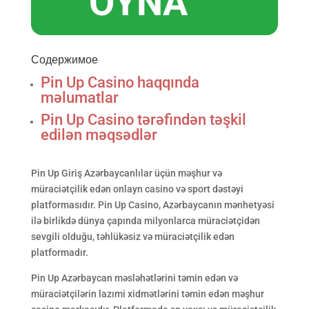
OYNA
Содержимое
Pin Up Casino haqqında
məlumatlar
Pin Up Casino tərəfindən təşkil
edilən məqsədlər
Pin Up Giriş Azərbaycanlılar üçün məşhur və
müraciətçilik edən onlayn casino və sport dəstəyi
platformasıdır. Pin Up Casino, Azərbaycanın mənhetyəsi
ilə birlikdə dünya çapında milyonlarca müraciətçidən
sevgili olduğu, təhlükəsiz və müraciətçilik edən
platformadır.
Pin Up Azərbaycan məsləhətlərini təmin edən və
müraciətçilərin lazımi xidmətlərini təmin edən məşhur