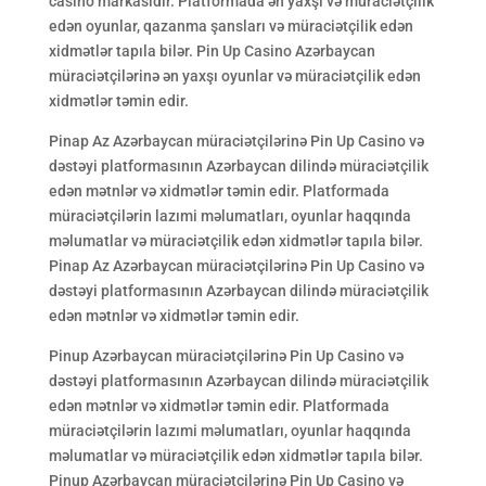
casino markasıdır. Platformada ən yaxşı və müraciətçilik
edən oyunlar, qazanma şansları və müraciətçilik edən
xidmətlər tapıla bilər. Pin Up Casino Azərbaycan
müraciətçilərinə ən yaxşı oyunlar və müraciətçilik edən
xidmətlər təmin edir.
Pinap Az Azərbaycan müraciətçilərinə Pin Up Casino və
dəstəyi platformasının Azərbaycan dilində müraciətçilik
edən mətnlər və xidmətlər təmin edir. Platformada
müraciətçilərin lazımi məlumatları, oyunlar haqqında
məlumatlar və müraciətçilik edən xidmətlər tapıla bilər.
Pinap Az Azərbaycan müraciətçilərinə Pin Up Casino və
dəstəyi platformasının Azərbaycan dilində müraciətçilik
edən mətnlər və xidmətlər təmin edir.
Pinup Azərbaycan müraciətçilərinə Pin Up Casino və
dəstəyi platformasının Azərbaycan dilində müraciətçilik
edən mətnlər və xidmətlər təmin edir. Platformada
müraciətçilərin lazımi məlumatları, oyunlar haqqında
məlumatlar və müraciətçilik edən xidmətlər tapıla bilər.
Pinup Azərbaycan müraciətçilərinə Pin Up Casino və