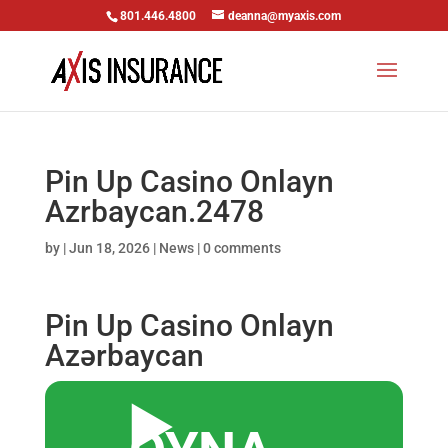
801.446.4800
deanna@myaxis.com
Pin Up Casino Onlayn
Azrbaycan.2478
by
|
Jun 18, 2026
|
News
|
0 comments
Pin Up Casino Onlayn
Azərbaycan
▶️