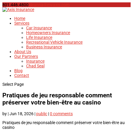
801.446.4800
deanna@myaxis.com
Home
Services
Car Insurance
Homeowners Insurance
Life Insurance
Recreational Vehicle Insurance
Business Insurance
About Us
Our Partners
Insurance
Chad Seal
Blog
Contact
Select Page
Pratiques de jeu responsable comment
préserver votre bien-être au casino
by
|
Jun 18, 2026
|
public
|
0 comments
Pratiques de jeu responsable comment préserver votre bien-être au
casino