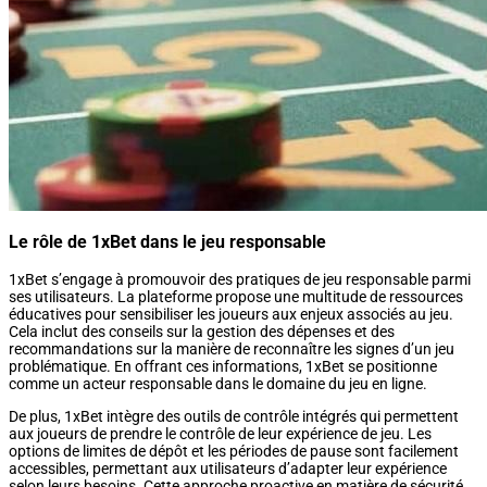
Le rôle de 1xBet dans le jeu responsable
1xBet s’engage à promouvoir des pratiques de jeu responsable parmi
ses utilisateurs. La plateforme propose une multitude de ressources
éducatives pour sensibiliser les joueurs aux enjeux associés au jeu.
Cela inclut des conseils sur la gestion des dépenses et des
recommandations sur la manière de reconnaître les signes d’un jeu
problématique. En offrant ces informations, 1xBet se positionne
comme un acteur responsable dans le domaine du jeu en ligne.
De plus, 1xBet intègre des outils de contrôle intégrés qui permettent
aux joueurs de prendre le contrôle de leur expérience de jeu. Les
options de limites de dépôt et les périodes de pause sont facilement
accessibles, permettant aux utilisateurs d’adapter leur expérience
selon leurs besoins. Cette approche proactive en matière de sécurité