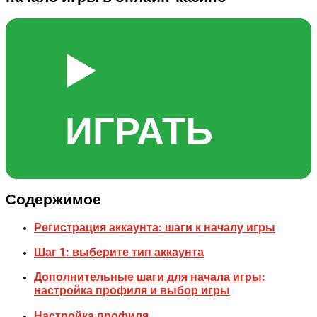
▶️
ИГРАТЬ
Содержимое
Регистрация аккаунта: шаги к началу игры
Шаг 1: выберите тип аккаунта
Дополнительные шаги для начала игры:
настройка профиля и выбор игры
Настройка профиля