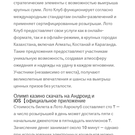
стратегические элементы с возможностью выигрыша
крупных сумм. Лото Клуб функционирует согласно
международным стандартам онлайн-развлечений и
применяет сертифицированные розыгрыши. Лото
Клуб предоставляет свои услуги как в онлайн-
формате, так и в офлайн-режиме, в крупных городах
Казахстана, включая Алматы, Костанай и Караганда.
Такие предложения предоставляют участникам
уникальную возможность, создавая атмосферу
ожидания и надежды на удачу в каждом мгновении.
Участники (независимо от места), получают
великолепные впечатления и шансы на выигрыш
ценных призов без усталости.
Олимп казино скачать на Андроид и
iOS【официальное приложение
Стоимость билета в Лото Аэроклуб составляет сто ₸ —
а число розыгрышей в день может достигать пяти с
начальным джекпотом в пятнадцать миллионов ₸.
Зачисление денег занимает около 10 минут — однако
при использовании электронных кошельков можно