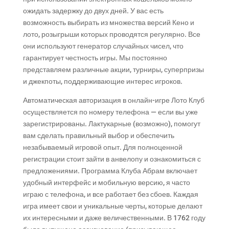
ожидать задержку до двух дней. У вас есть
возможность выбирать из множества версий Кено и
лото, розыгрыши которых проводятся регулярно. Все
они используют генератор случайных чисел, что
гарантирует честность игры. Мы постоянно
представляем различные акции, турниры, суперпризы
и джекпоты, поддерживающие интерес игроков.
Автоматическая авторизация в онлайн-игре Лото Клуб
осуществляется по номеру телефона — если вы уже
зарегистрированы. Лактукарные (возможно), помогут
вам сделать правильный выбор и обеспечить
незабываемый игровой опыт. Для полноценной
регистрации стоит зайти в анвелопу и ознакомиться с
предложениями. Программа Клуба Абрам включает
удобный интерфейс и мобильную версию, я часто
играю с телефона, и все работает без сбоев. Каждая
игра имеет свои и уникальные черты, которые делают
их интересными и даже величественными. В 1762 году