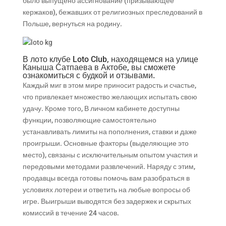
было выпущено ассигнование (призывающее
кержаков), бежавших от религиозных преследований в
Польше, вернуться на родину.
В лото клубе Loto Club, находящемся на улице
Каныша Сатпаева в Актобе, вы сможете
ознакомиться с будкой и отзывами.
Каждый миг в этом мире приносит радость и счастье,
что привлекает множество желающих испытать свою
удачу. Кроме того, В личном кабинете доступны
функции, позволяющие самостоятельно
устанавливать лимиты на пополнения, ставки и даже
проигрыши. Основные факторы (выделяющие это
место), связаны с исключительным опытом участия и
передовыми методами развлечений. Наряду с этим,
продавцы всегда готовы помочь вам разобраться в
условиях лотереи и ответить на любые вопросы об
игре. Выигрыши выводятся без задержек и скрытых
комиссий в течение 24 часов.