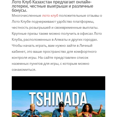
Лото Клуб Казахстан предлагает онлайн-
лотереи, честные выигрыши и различные
бонусы.
Многочисленные
лото клуб
положительные отзывы о
Лото Клубе подчеркивают удобство платформы,
честность розыгрышей и своевременные выплаты.
Крупные призы также можно получить в офисах Лото
Клуба, расположенных в Алматы и других городах.
Чтобы начать играть, вам нужно зайти в Личный
кабинет, это ваше пространство для комфортного
контроля игры. На сайте представлен список
наземных пунктов для игры, с которым можно
ознакомиться.