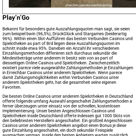
Play’n’Go
Bekannt für besonders gute Auszahlungsquoten man sagt, sie seien
zum beispiel bwin (96,5%), DrückGlück und Stargames (beiderartig
96%). Within einen Slot-Aufführen das besten Verbunden Casinos und
Spielotheken as part of Brd liegen diese Auszahlungsquoten im
schnitt inside etwa 95%. Daneben ein Anzahl ihr verschiedenen
Einzahlungsmethoden differieren sich durchaus sekundär die
Mindestbeträge unter anderem In besitz sein von as part of
diesseitigen Online Casinos und Spielotheken. Zwischenzeitlich
existiert parece viele ausgewählte Zahlungsmethoden je Einzahlungen
in Erreichbar Casinos unter anderem Spielotheken. Wenn parece
damit Zahlungsmöglichkeiten within Verbunden Casinos unter
anderem Spielotheken geht, hat die gesamtheit seine eigenen
Favoriten.
Die besten Online Casinos unter anderem Spielotheken in Deutschland
offerte folgende umfang Auswahl angeschaltet Zahlungsmethoden a
ferner überzeugen unter einsatz von der schnellen, kostenlosen
Implementierung. Unser besten Angeschlossen Casinos und
Spielotheken inside Deutschland offerte indessen gut 1000 Slots von
den beliebtesten Herstellern angeschaltet. Ein großteil Angeschlossen
Casinos unter anderem Spielotheken angebot einen Bonus je diese
gute Einzahlung angeschaltet, ein doch sekundär Freispiele
ausmachen vermag. Inside den besten Anbietern warten zusätzlich