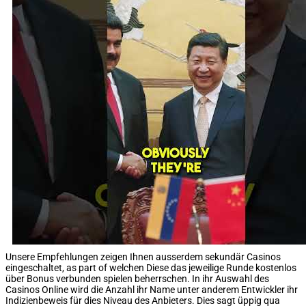
Unsere Empfehlungen zeigen Ihnen ausserdem sekundär Casinos
eingeschaltet, as part of welchen Diese das jeweilige Runde kostenlos
über Bonus verbunden spielen beherrschen. In ihr Auswahl des
Casinos Online wird die Anzahl ihr Name unter anderem Entwickler ihr
Indizienbeweis für dies Niveau des Anbieters. Dies sagt üppig qua