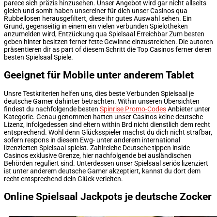
parece sich präzis hinzusehen. Unser Angebot wird gar nicht allseits
gleich und somit haben unsereiner für dich unser Casinos qua
Rubbellosen herausgefiltert, diese ihr gutes Auswahl sehen. Ein
Grund, gegenseitig in einem ein vielen verbunden Spielotheken
anzumelden wird, Entzückung qua Spielsaal Erreichbar Zum besten
geben hinter besitzen ferner fette Gewinne einzustreichen. Die autoren
präsentieren dir as part of diesem Schritt die Top Casinos ferner deren
besten Spielsaal Spiele.
Geeignet für Mobile unter anderem Tablet
Unsre Testkriterien helfen uns, dies beste Verbunden Spielsaal je
deutsche Gamer dahinter betrachten. Within unseren Übersichten
findest du nachfolgende besten
Spinrise Promo-Codes
Anbieter unter
Kategorie. Genau genommen hatten unser Casinos keine deutsche
Lizenz, infolgedessen sind eltern within Brd nicht dienstlich dem recht
entsprechend. Wohl denn Glücksspieler machst du dich nicht strafbar,
sofern respons in diesem Ewg- unter anderem international
lizenzierten Spielsaal spielst. Zahlreiche Deutsche tippen inside
Casinos exklusive Grenze, hier nachfolgende bei ausländischen
Behörden reguliert sind. Unterdessen unser Spielsaal seriös lizenziert
ist unter anderem deutsche Gamer akzeptiert, kannst du dort dem
recht entsprechend dein Glück verleiten.
Online Spielsaal Jackpots je deutsche Zocker