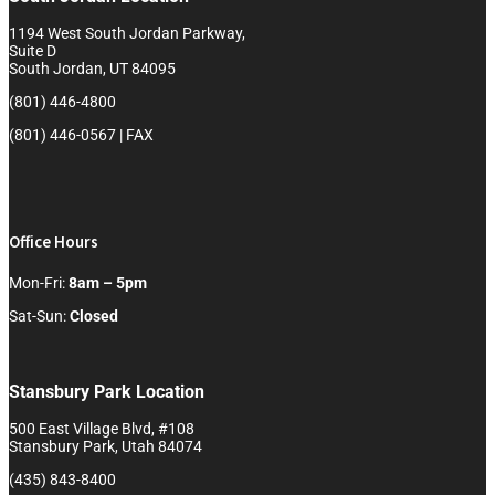
1194 West South Jordan Parkway,
Suite D
South Jordan, UT 84095
(801) 446-4800
(801) 446-0567 | FAX
Office Hours
Mon-Fri:
8am – 5pm
Sat-Sun:
Closed
Stansbury Park Location
500 East Village Blvd, #108
Stansbury Park, Utah 84074
(435) 843-8400