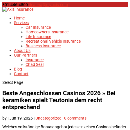
801.446.4800
deanna@myaxis.com
Home
Services
Car Insurance
Homeowners Insurance
Life Insurance
Recreational Vehicle Insurance
Business Insurance
About Us
Our Partners
Insurance
Chad Seal
Blog
Contact
Select Page
Beste Angeschlossen Casinos 2026 » Bei
keramiken spielt Teutonia dem recht
entsprechend
by
|
Jun 19, 2026
|
Uncategorized
|
0 comments
Welches vollständige Bonusangebot jedes einzelnen Casinos befindet