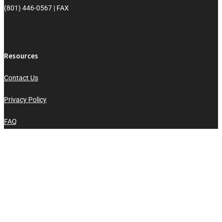
(801) 446-0567 | FAX
Resources
Contact Us
Privacy Policy
FAQ