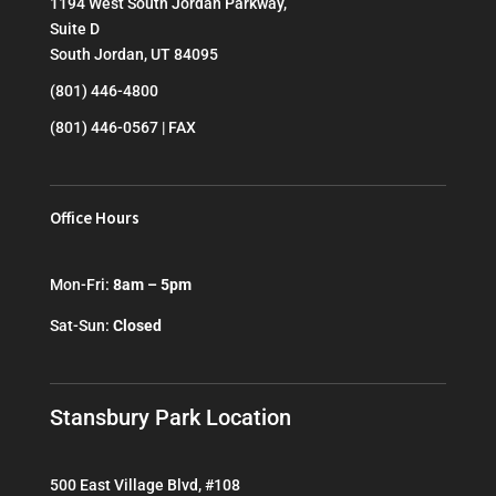
1194 West South Jordan Parkway,
Suite D
South Jordan, UT 84095
(801) 446-4800
(801) 446-0567 | FAX
Office Hours
Mon-Fri:
8am – 5pm
Sat-Sun:
Closed
Stansbury Park Location
500 East Village Blvd, #108