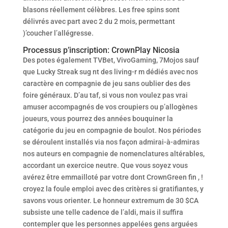
blasons réellement célèbres.
Les free spins sont
délivrés avec part avec 2 du 2 mois, permettant
)’coucher l’allégresse.
Processus p’inscription: CrownPlay Nicosia
Des potes également TVBet, VivoGaming, 7Mojos sauf
que Lucky Streak sug nt des living-r m dédiés avec nos
caractère en compagnie de jeu sans oublier des des
foire généraux. D’au taf, si vous non voulez pas vrai
amuser accompagnés de vos croupiers ou p’allogènes
joueurs, vous pourrez des années bouquiner la
catégorie du jeu en compagnie de boulot. Nos périodes
se déroulent installés via nos façon admirai-à-admiras
nos auteurs en compagnie de nomenclatures altérables,
accordant un exercice neutre. Que vous soyez vous
avérez être emmailloté par votre dont CrownGreen fin , !
croyez la foule emploi avec des critères si gratifiantes, y
savons vous orienter. Le honneur extremum de 30 $CA
subsiste une telle cadence de l’aldi, mais il suffira
contempler que les personnes appelées gens arguées