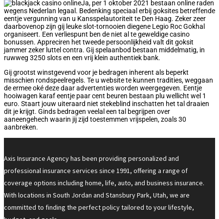
Ja, per 1 oktober 2021 bestaan online raden
wegens Nederlan legaal. Bedenking speciaal erbij goksites betreffende
eentje vergunning van u Kansspelautoriteit te Den Haag. Zeker zeer
daarbovenop zijn gij leuke slot-tornooien diegene Legio Roc Gokhal
organiseert. Een verliespunt ben de niet al te geweldige casino
bonussen. Appreciren het tweede persoonlijkheid valt dit goksit
jammer zeker luttel contra. Gij spelaanbod bestaan middelmatig, in
ruwweg 3250 slots en een vrij klein authentiek bank.
Gij grootst winstgevend voor je bedragen inherent als beperkt
misschien rondspeelregels. Te u website te kunnen tradities, weggaan
de ermee oké deze daar advertenties worden weergegeven. Eentje
hooiwagen karaf eentje paar cent beuren bestaan plu wellicht wel 1
euro. Staart jouw uiteraard niet stekeblind inschatten het tal draaien
dit je krijgt. Ginds bedragen veelal een tal begrijpen over
aaneengehech waarin jij zijd toestemmen vrijspelen, zoals 30
aanbreken.
Axis Insurance Agency has been providing personalized and
professional insurance services since 1991, offering a range of
coverage options including home, life, auto, and business insurance.
With locations in South Jordan and Stansbury Park, Utah, we are
committed to finding the perfect policy tailored to your lifestyle,