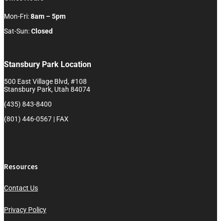
Mon-Fri:
8am – 5pm
Sat-Sun:
Closed
Stansbury Park Location
500 East Village Blvd, #108
Stansbury Park, Utah 84074
(435) 843-8400
(801) 446-0567 | FAX
Resources
Contact Us
Privacy Policy