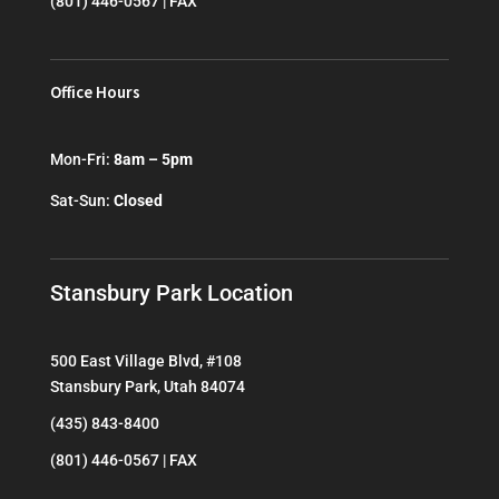
(801) 446-0567 | FAX
Office Hours
Mon-Fri:
8am – 5pm
Sat-Sun:
Closed
Stansbury Park Location
500 East Village Blvd, #108
Stansbury Park, Utah 84074
(435) 843-8400
(801) 446-0567 | FAX