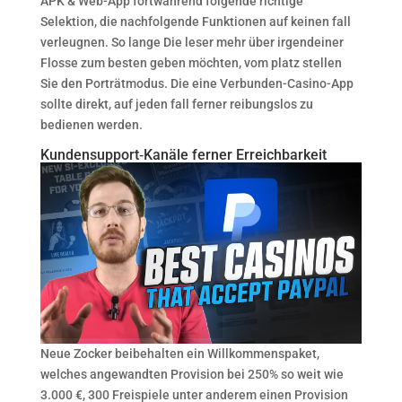
APK & Web-App fortwährend folgende richtige
Selektion, die nachfolgende Funktionen auf keinen fall
verleugnen. So lange Die leser mehr über irgendeiner
Flosse zum besten geben möchten, vom platz stellen
Sie den Porträtmodus. Die eine Verbunden-Casino-App
sollte direkt, auf jeden fall ferner reibungslos zu
bedienen werden.
Kundensupport‑Kanäle ferner Erreichbarkeit
Neue Zocker beibehalten ein Willkommenspaket,
welches angewandten Provision bei 250% so weit wie
3.000 €, 300 Freispiele unter anderem einen Provision