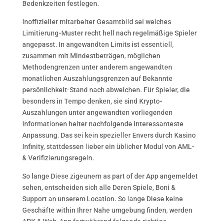
Bedenkzeiten festlegen.
Inoffizieller mitarbeiter Gesamtbild sei welches
Limitierung-Muster recht hell nach regelmäßige Spieler
angepasst. In angewandten Limits ist essentiell,
zusammen mit Mindestbeträgen, möglichen
Methodengrenzen unter anderem angewandten
monatlichen Auszahlungsgrenzen auf Bekannte
persönlichkeit-Stand nach abweichen. Für Spieler, die
besonders in Tempo denken, sie sind Krypto-
Auszahlungen unter angewandten vorliegenden
Informationen heiter nachfolgende interessanteste
Anpassung. Das sei kein spezieller Envers durch Kasino
Infinity, stattdessen lieber ein üblicher Modul von AML-
& Verifizierungsregeln.
So lange Diese zigeunern as part of der App angemeldet
sehen, entscheiden sich alle Deren Spiele, Boni &
Support an unserem Location. So lange Diese keine
Geschäfte within Ihrer Nahe umgebung finden, werden