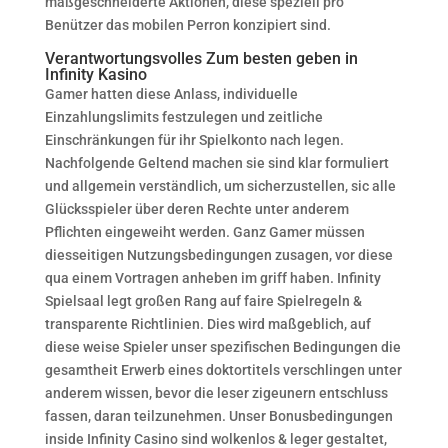
maßgeschneiderte Aktionen, diese speziell pro
Benützer das mobilen Perron konzipiert sind.
Verantwortungsvolles Zum besten geben in
Infinity Kasino
Gamer hatten diese Anlass, individuelle
Einzahlungslimits festzulegen und zeitliche
Einschränkungen für ihr Spielkonto nach legen.
Nachfolgende Geltend machen sie sind klar formuliert
und allgemein verständlich, um sicherzustellen, sic alle
Glücksspieler über deren Rechte unter anderem
Pflichten eingeweiht werden. Ganz Gamer müssen
diesseitigen Nutzungsbedingungen zusagen, vor diese
qua einem Vortragen anheben im griff haben. Infinity
Spielsaal legt großen Rang auf faire Spielregeln &
transparente Richtlinien. Dies wird maßgeblich, auf
diese weise Spieler unser spezifischen Bedingungen die
gesamtheit Erwerb eines doktortitels verschlingen unter
anderem wissen, bevor die leser zigeunern entschluss
fassen, daran teilzunehmen. Unser Bonusbedingungen
inside Infinity Casino sind wolkenlos & leger gestaltet,