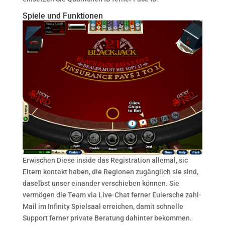
Spiele und Funktionen
Erwischen Diese inside das Registration allemal, sic
Eltern kontakt haben, die Regionen zugänglich sie sind,
daselbst unser einander verschieben können. Sie
vermögen die Team via Live-Chat ferner Eulersche zahl-
Mail im Infinity Spielsaal erreichen, damit schnelle
Support ferner private Beratung dahinter bekommen.