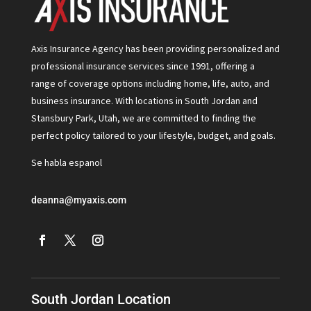
Axis Insurance Agency has been providing personalized and
professional insurance services since 1991, offering a
range of coverage options including home, life, auto, and
business insurance. With locations in South Jordan and
Stansbury Park, Utah, we are committed to finding the
perfect policy tailored to your lifestyle, budget, and goals.
Se habla espanol
deanna@myaxis.com
South Jordan Location