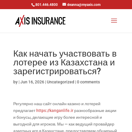
801.446.4800
deanna@myaxis.com
Как начать участвовать в
лотерее из Казахстана и
зарегистрироваться?
by
|
Jun 16, 2026
|
Uncategorized
|
0 comments
Регулярно наш сайт онлайн казино и лотерей
предлагает
https://kanganlife.ir
разнообразные акции
и бонусы, делающие игру более интересной и
выгодной для игроков. Мы — как ведущий провайдер
азартных игр в Казахстане, предоставляем обширный