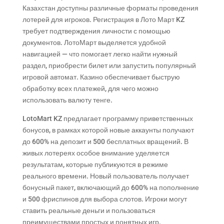
Казахстан доступны различные форматы проведения
лотерей для игроков. Регистрация в Лото Март KZ
требует подтверждения личности с помощью
документов. ЛотоМарт выделяется удобной
навигацией — что помогает легко найти нужный
раздел, приобрести билет или запустить популярный
игровой автомат. Казино обеспечивает быструю
обработку всех платежей, для чего можно
использовать валюту тенге.
LotoMart KZ предлагает программу приветственных
бонусов, в рамках которой новые аккаунты получают
до 600% на депозит и 500 бесплатных вращений. В
живых лотереях особое внимание уделяется
результатам, которые публикуются в режиме
реального времени. Новый пользователь получает
бонусный пакет, включающий до 600% на пополнение
и 500 фриспинов для выбора слотов. Игроки могут
ставить реальные деньги и пользоваться
преимуществами простых и понятных игр.