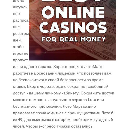
влено
актуаль
ное
расписа
ние
розыгры
шей,
чтобы
игрок не
пропуст
ил ни одного тиража. Характерно, что лотоМарт
работает на основании лицензии, что позволяет вам
не беспокоиться о своей безопасности во время
ставок. Вход в через зеркало сохраняет свободный
доступ к вашему личному кабинету. Сохранить доступ
можно с помощью актуального зеркала Loto или
бесплатного приложения. Лото Март казино
предлагает познакомиться с преимуществами Лото 6
из 49, для выигрыша в котором необходимо угадать 6
чисел. Чтобы экспресс-тиражи оставались