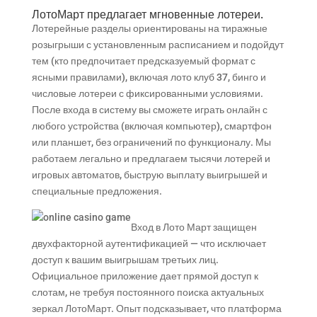
ЛотоМарт предлагает мгновенные лотереи.
Лотерейные разделы ориентированы на тиражные
розыгрыши с установленным расписанием и подойдут
тем (кто предпочитает предсказуемый формат с
ясными правилами), включая лото клуб 37, бинго и
числовые лотереи с фиксированными условиями.
После входа в систему вы сможете играть онлайн с
любого устройства (включая компьютер), смартфон
или планшет, без ограничений по функционалу. Мы
работаем легально и предлагаем тысячи лотерей и
игровых автоматов, быструю выплату выигрышей и
специальные предложения.
Вход в Лото Март защищен
двухфакторной аутентификацией — что исключает
доступ к вашим выигрышам третьих лиц.
Официальное приложение дает прямой доступ к
слотам, не требуя постоянного поиска актуальных
зеркал ЛотоМарт. Опыт подсказывает, что платформа