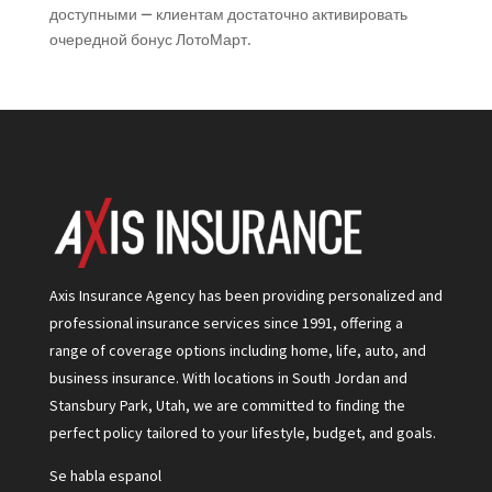
доступными — клиентам достаточно активировать
очередной бонус ЛотоМарт.
Axis Insurance Agency has been providing personalized and
professional insurance services since 1991, offering a
range of coverage options including home, life, auto, and
business insurance. With locations in South Jordan and
Stansbury Park, Utah, we are committed to finding the
perfect policy tailored to your lifestyle, budget, and goals.
Se habla espanol