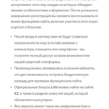
ассортимент лото-игр, каждая из которых обладает
своими особенностями и форматом.
После успешного
завершения регистрации вы сможете воспользоваться
всеми функциями сайта, включая участие в лото-играх
и доступ к бонусам.
После входа в систему вам не будут ставиться
ограничения на игру в онлайн режиме с
компьютера, планшета или смартфона – вы
получите полный доступ ко всем возможностям
нашей азартной платформы.
Промокод можно активировать в личном кабинете,
что даст возможность получить бездепозитную
награду для проверки функционала сайта.
Официальные бонусы Loto можно найти на сайте
KZ, а также в разделе новостей акций, который
обновляется регулярно.
Все зеркала имеют такое же шифрование (как и