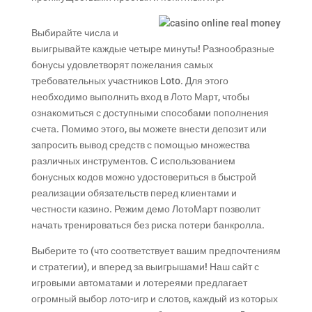
Выбирайте числа и
выигрывайте каждые четыре минуты! Разнообразные
бонусы удовлетворят пожелания самых
требовательных участников Loto. Для этого
необходимо выполнить вход в Лото Март, чтобы
ознакомиться с доступными способами пополнения
счета. Помимо этого, вы можете внести депозит или
запросить вывод средств с помощью множества
различных инструментов. С использованием
бонусных кодов можно удостовериться в быстрой
реализации обязательств перед клиентами и
честности казино. Режим демо ЛотоМарт позволит
начать тренироваться без риска потери банкролла.
Выберите то (что соответствует вашим предпочтениям
и стратегии), и вперед за выигрышами! Наш сайт с
игровыми автоматами и лотереями предлагает
огромный выбор лото-игр и слотов, каждый из которых