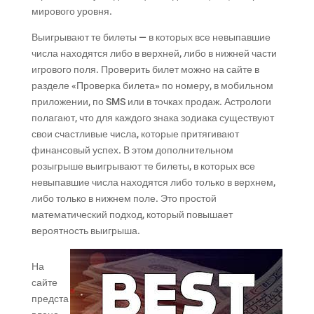
мирового уровня.
Выигрывают те билеты — в которых все невыпавшие
числа находятся либо в верхней, либо в нижней части
игрового поля. Проверить билет можно на сайте в
разделе «Проверка билета» по номеру, в мобильном
приложении, по SMS или в точках продаж. Астрологи
полагают, что для каждого знака зодиака существуют
свои счастливые числа, которые притягивают
финансовый успех. В этом дополнительном
розыгрыше выигрывают те билеты, в которых все
невыпавшие числа находятся либо только в верхнем,
либо только в нижнем поле. Это простой
математический подход, который повышает
вероятность выигрыша.
На
сайте
предста