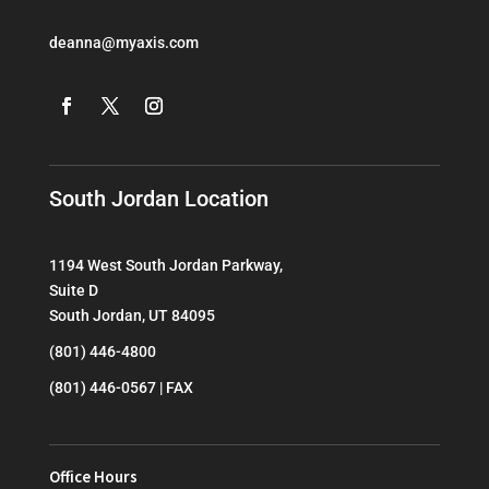
deanna@myaxis.com
South Jordan Location
1194 West South Jordan Parkway,
Suite D
South Jordan, UT 84095
(801) 446-4800
(801) 446-0567 | FAX
Office Hours