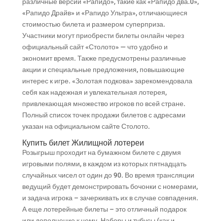
различные версии «Рапидо», такие как «Рапидо два.0»,
«Рапидо Драйв» и «Рапидо Ультра», отличающиеся
стоимостью билета и размером суперприза.
Участники могут приобрести билеты онлайн через
официальный сайт «Столото» — что удобно и
экономит время.
Также предусмотрены различные
акции и специальные предложения, повышающие
интерес к игре. «Золотая подкова» зарекомендовала
себя как надежная и увлекательная лотерея,
привлекающая множество игроков по всей стране.
Полный список точек продажи билетов с адресами
указан на официальном сайте Столото.
Купить билет Жилищной лотереи
Розыгрыш проходит на бумажном билете с двумя
игровыми полями, в каждом из которых пятнадцать
случайных чисел от один до 90. Во время трансляции
ведущий будет демонстрировать бочонки с номерами,
и задача игрока – зачеркивать их в случае совпадения.
А еще лотерейные билеты – это отличный подарок
или дополнение к нему. Наборы и тубусы (как и