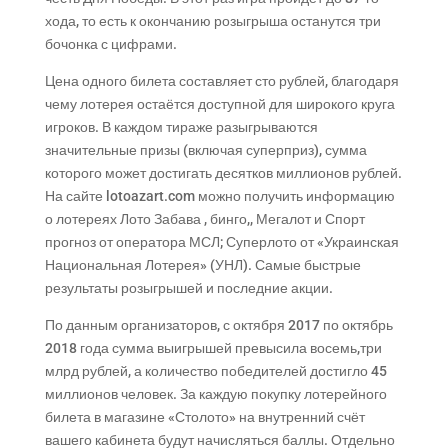
хода, то есть к окончанию розыгрыша останутся три
бочонка с цифрами.
Цена одного билета составляет сто рублей, благодаря
чему лотерея остаётся доступной для широкого круга
игроков. В каждом тираже разыгрываются
значительные призы (включая суперприз), сумма
которого может достигать десятков миллионов рублей.
На сайте lotoazart.com можно получить информацию
о лотереях Лото Забава , бинго,, Мегалот и Спорт
прогноз от оператора МСЛ; Суперлото от «Украинская
Национальная Лотерея» (УНЛ). Самые быстрые
результаты розыгрышей и последние акции.
По данным организаторов, с октября 2017 по октябрь
2018 года сумма выигрышей превысила восемь,три
млрд рублей, а количество победителей достигло 45
миллионов человек. За каждую покупку лотерейного
билета в магазине «Столото» на внутренний счёт
вашего кабинета будут начисляться баллы. Отдельно