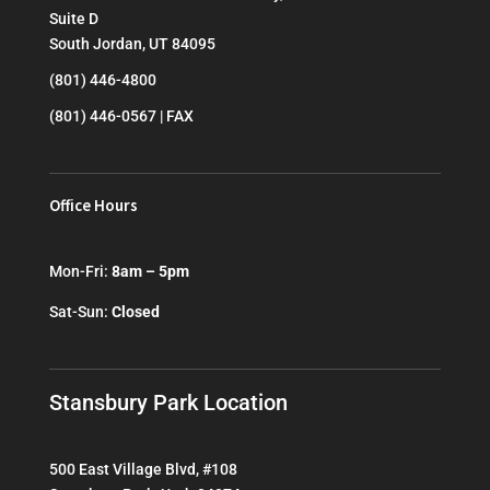
Suite D
South Jordan, UT 84095
(801) 446-4800
(801) 446-0567 | FAX
Office Hours
Mon-Fri:
8am – 5pm
Sat-Sun:
Closed
Stansbury Park Location
500 East Village Blvd, #108