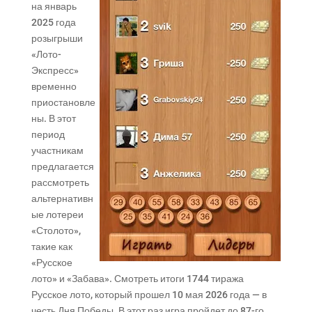
на январь
2025 года
розыгрыши
«Лото-
Экспресс»
временно
приостановле
ны. В этот
период
участникам
предлагается
рассмотреть
альтернативн
ые лотереи
«Столото»,
такие как
«Русское
лото» и «Забава». Смотреть итоги 1744 тиража
Русское лото, который прошел 10 мая 2026 года — в
честь Дня Победы. В этот раз игра пройдет до 87-го