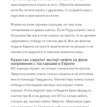
присоединиться играть в лото. Обратите внимание:
если Вы хотите играть с друзьями, то создайте игру с
паролем и пригласите их в нее.
Форма на этом турнире хорошая, но при этом
соперникам он давал шансы.
Если Рууд сыграет, как в
большинстве игр в этом сезоне на грунте, то он должен
одерживать победу со счетом два-0. Все же фактор
подачи Карена на грунте практически не решает и не
сможет его выручить в тяжелые моменты игры.
Казахстан сократит экспорт нефти на фоне
напряжения с поставками в Европе
МС хорошо играет, но потеря очков в матче против
Эвертона может очень сильно сказаться на итоговом
месте команды Гвардиолы. Манчестеру нужна только
победа и последние месяцы они играют очень
хорошо. В последнем туре победили Брентфорд со
счетом три-0, я не думаю, что КП по силам забить
столько же, сколько забил Эвертон. Максимум один
мяч и то команда Гвардиолы обычно не позволяет