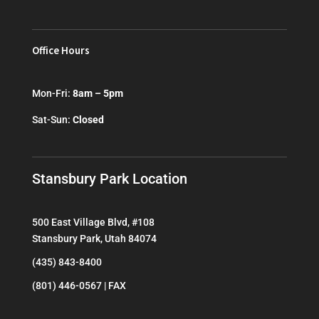
Office Hours
Mon-Fri:
8am – 5pm
Sat-Sun:
Closed
Stansbury Park Location
500 East Village Blvd, #108
Stansbury Park, Utah 84074
(435) 843-8400
(801) 446-0567 | FAX