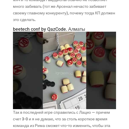
много забивать (тот же Арсенал нечасто забивает
своему главному конкуренту), почему тогда КП должен
это сделать.
beetech conf by QazCode. Алматы
Так в последней игре справились с Лацио — причем
счет 3-0 и я не думаю, что за столь короткое время
команда из Рима сможет что-то изменить, чтобы эта