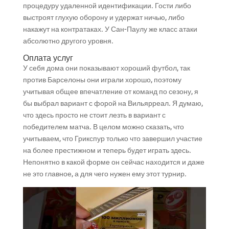
процедуру удаленной идентификации. Гости либо
выстроят глухую оборону и удержат ничью, либо
накажут на контратаках. У Сан-Паулу же класс атаки
абсолютно другого уровня.
Оплата услуг
У себя дома они показывают хороший футбол, так
против Барселоны они играли хорошо, поэтому
учитывая общее впечатление от команд по сезону, я
бы выбрал вариант с форой на Вильярреал. Я думаю,
что здесь просто не стоит лезть в вариант с
победителем матча. В целом можно сказать, что
учитываем, что Грикспур только что завершил участие
на более престижном и теперь будет играть здесь.
Непонятно в какой форме он сейчас находится и даже
не это главное, а для чего нужен ему этот турнир.