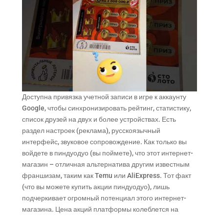
Доступна привязка учетной записи в игре к аккаунту
Google, чтобы синхронизировать рейтинг, статистику,
список друзей на двух и более устройствах. Есть
раздел настроек (реклама), русскоязычный
интерфейс, звуковое сопровождение. Как только вы
войдете в пиндуодуо (вы поймете), что этот интернет-
магазин – отличная альтернатива другим известным
франшизам, таким как Temu или AliExpress. Тот факт
(что вы можете купить акции пиндуодуо), лишь
подчеркивает огромный потенциал этого интернет-
магазина. Цена акций платформы колеблется на