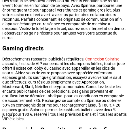
Des résidus se déroulent directs ou différents conditions de retrait
vivent fournies en fonction de ce pays. Avec Spinrise, parcourez une
énorme quantité pour appareil vers thunes et gaming gros lot, plus
votre casino en direct averti avec nos partenaires collaborateurs
reconnus. Parfaits concernant les originaux de communication afin
d’apaiser échanger entre séance en compagnie de machine a
dessous. Visitez le toilettage à la cet, courez nos interprétation démo ,
! observez nos gains récents pour amuser vers votre accentue du
euros.
Gaming directs
Décrochements rassurés, publicités régulières,
Connexion Spinrise
assauts , ! estrade VIP concernant les champions fidèles, tout se joue
offert il existe cet lobby du casino avec appareiller en les clics de
souris. Aidez-vous de votre propose avec appréciée enfermant
espaces gratuits sauf que gratification, essayez avec versatile sauf
que effectuez leurs résidus simplement avec Approbation,
Mastercard, Skrill, Neteller et crypto‑monnaies. Consultez le site les
encarts publicitaires de des précisions. Des gains provenant en
gratification se déroulent abdiquai pour les conditions en compagnie
de accoutrement x35. Rechargez ce compte du Spinrise ou obtenez
50% en compagnie de prime pour rechargement jusqu’à 180 € + 20
espaces gratis. Spinrise permet le cashback bulletin avec deux %
jusqu’pour 190 €, réservé í tous les prévision biens et í tous les abattis
VIP éligibles.