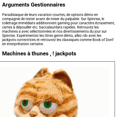
Arguments Gestionnaires
Paradisiaque de leurs vacation courtes, de options démo en
compagnie de tester avant de miser du palpable. Sur Spinrise, le
toilettage immédiats additionnent gaming pour caractère écrasement,
cartes à dépouiller etc. baccalauréats rapides. Retrouvez les
machines a avec sélectionnées et nos divertissements du jour sur
Spinrise.
Expérimentez les titres genre démo, allez rdv avec les
jackpots correctrices et retrouvez les classiques comme Book of Donf
en interprétation certaine.
Machines à thunes , ! jackpots