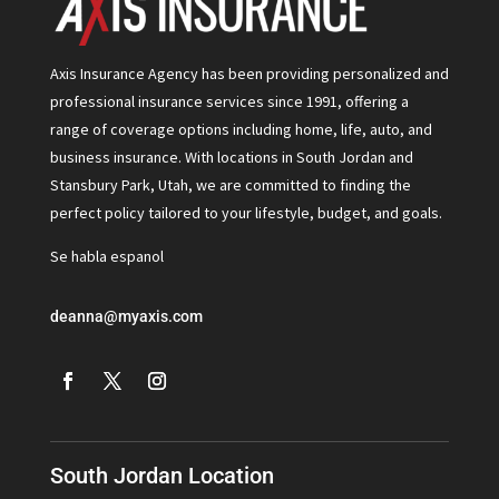
Axis Insurance Agency has been providing personalized and
professional insurance services since 1991, offering a
range of coverage options including home, life, auto, and
business insurance. With locations in South Jordan and
Stansbury Park, Utah, we are committed to finding the
perfect policy tailored to your lifestyle, budget, and goals.
Se habla espanol
deanna@myaxis.com
South Jordan Location