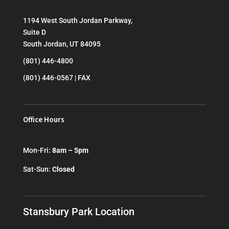
1194 West South Jordan Parkway,
Suite D
South Jordan, UT 84095
(801) 446-4800
(801) 446-0567 | FAX
Office Hours
Mon-Fri:
8am – 5pm
Sat-Sun:
Closed
Stansbury Park Location