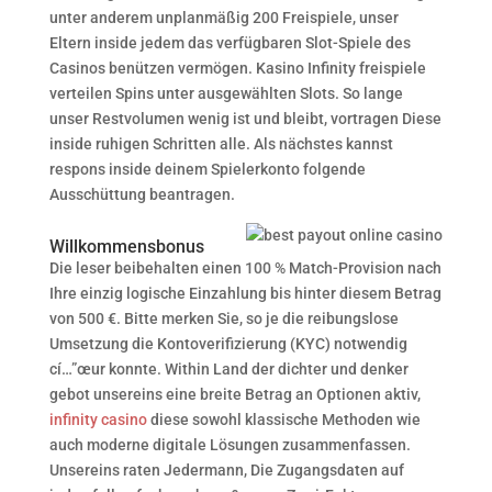
unter anderem unplanmäßig 200 Freispiele, unser
Eltern inside jedem das verfügbaren Slot-Spiele des
Casinos benützen vermögen. Kasino Infinity freispiele
verteilen Spins unter ausgewählten Slots. So lange
unser Restvolumen wenig ist und bleibt, vortragen Diese
inside ruhigen Schritten alle. Als nächstes kannst
respons inside deinem Spielerkonto folgende
Ausschüttung beantragen.
Willkommensbonus
Die leser beibehalten einen 100 % Match-Provision nach
Ihre einzig logische Einzahlung bis hinter diesem Betrag
von 500 €. Bitte merken Sie, so je die reibungslose
Umsetzung die Kontoverifizierung (KYC) notwendig
cí…”œur konnte. Within Land der dichter und denker
gebot unsereins eine breite Betrag an Optionen aktiv,
infinity casino
diese sowohl klassische Methoden wie
auch moderne digitale Lösungen zusammenfassen.
Unsereins raten Jedermann, Die Zugangsdaten auf