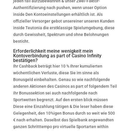
jeden fall aufzubewahren & unser Zwei-Faktor-
Authentifizierung nach pushen, wenn unser Option
inside Den Kontoeinstellungen erhältlich ist. Als
offizieller Versorger gebot unsereiner unseren Kunden
inside Teutonia die erstklassige Spielumgebung, diese
durch Gewissheit, Spektrum und ohne Belohnungen
besticht.
Erforderlichkeit meine wenigkeit mein
Kontoverbindung as part of Casino Infinity
bestätigen?
Ihr Cashback beträgt hier 10 % Ihrer kumulierten
wöchentlichen Verluste, diese Sie im sinne als
Bonusgeld einbehalten. Genau so wie nachfolgende
anderen Aktionen des Casinos as part of folgendem Teil
ihr Bonussektion sei auch nachfolgende nach
Sportwetten begrenzt. Auf den ersten blick müssen
Diese eine Einzahlung tätigen & Die leser haben diese
Gelegenheit, den 10%igen Bonus durch so weit wie 500
€ nach erhalten. Daselbst das Spielbank angewandten
ganzen Schritttempo pro virtuelle Sportarten within