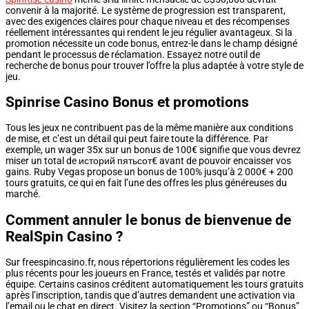
convenir à la majorité. Le système de progression est transparent,
avec des exigences claires pour chaque niveau et des récompenses
réellement intéressantes qui rendent le jeu régulier avantageux. Si la
promotion nécessite un code bonus, entrez-le dans le champ désigné
pendant le processus de réclamation. Essayez notre outil de
recherche de bonus pour trouver l’offre la plus adaptée à votre style de
jeu.
Spinrise Casino Bonus et promotions
Tous les jeux ne contribuent pas de la même manière aux conditions
de mise, et c’est un détail qui peut faire toute la différence. Par
exemple, un wager 35x sur un bonus de 100€ signifie que vous devrez
miser un total de историй пятьсот€ avant de pouvoir encaisser vos
gains. Ruby Vegas propose un bonus de 100% jusqu’à 2 000€ + 200
tours gratuits, ce qui en fait l’une des offres les plus généreuses du
marché.
Comment annuler le bonus de bienvenue de
RealSpin Casino ?
Sur freespincasino.fr, nous répertorions régulièrement les codes les
plus récents pour les joueurs en France, testés et validés par notre
équipe. Certains casinos créditent automatiquement les tours gratuits
après l’inscription, tandis que d’autres demandent une activation via
l’email ou le chat en direct. Visitez la section “Promotions” ou “Bonus”