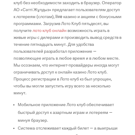
клуб без необходимости заходить в браузер. Оператор
АО «Сәтті Жұлдыз» предлагает пользователям доступ
к лотереям (слотам), live казино и акциям с бонусными
программами. Загрузив Лото Клуб пятьдесят, вы
получите
лото клуб онлайн
возможность играть в
живые игры с дилерами и производить вывод средств в
течение пятнадцать минут.
Для удобства
пользователей разработал приложение —
позволяющее играть в любое время и в любом месте.
Мы осознаем, что интернет-провайдеры иногда могут
ограничивать доступ к онлайн казино Лото клуб.
Процесс регистрации в Лото клуб кз был упрощен,
чтобы вы могли запустить игру всего за несколько
минут.
Мобильное приложение Лото клуб обеспечивает
быстрый доступ к азартным играм и лотереям —
минуя браузер.
Система отслеживает каждый билет — а выигрыши