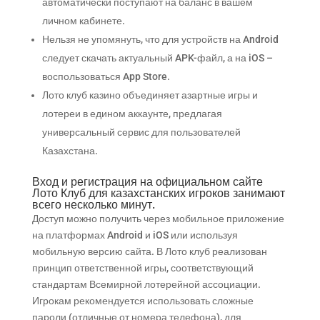
автоматически поступают на баланс в вашем
личном кабинете.
Нельзя не упомянуть, что для устройств на Android
следует скачать актуальный APK-файл, а на iOS –
воспользоваться App Store.
Лото клуб казино объединяет азартные игры и
лотереи в едином аккаунте, предлагая
универсальный сервис для пользователей
Казахстана.
Вход и регистрация на официальном сайте
Лото Клуб для казахстанских игроков занимают
всего несколько минут.
Доступ можно получить через мобильное приложение
на платформах Android и iOS или используя
мобильную версию сайта. В Лото клуб реализован
принцип ответственной игры, соответствующий
стандартам Всемирной лотерейной ассоциации.
Игрокам рекомендуется использовать сложные
пароли (отличные от номера телефона), для