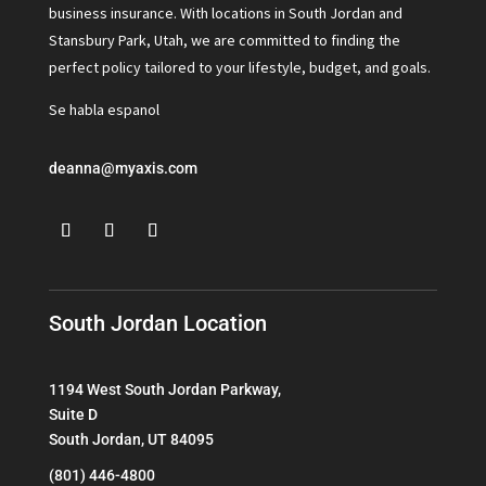
business insurance. With locations in South Jordan and
Stansbury Park, Utah, we are committed to finding the
perfect policy tailored to your lifestyle, budget, and goals.
Se habla espanol
deanna@myaxis.com
South Jordan Location
1194 West South Jordan Parkway,
Suite D
South Jordan, UT 84095
(801) 446-4800