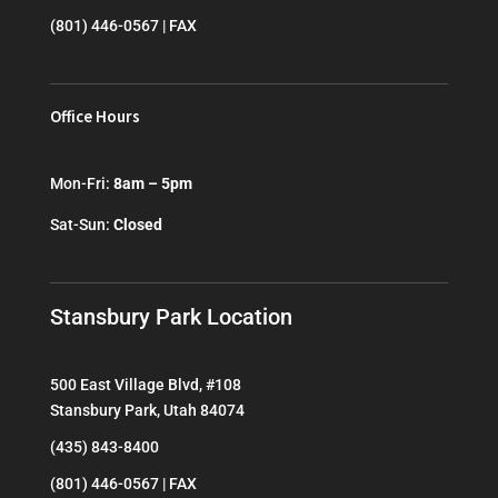
(801) 446-0567 | FAX
Office Hours
Mon-Fri:
8am – 5pm
Sat-Sun:
Closed
Stansbury Park Location
500 East Village Blvd, #108
Stansbury Park, Utah 84074
(435) 843-8400
(801) 446-0567 | FAX