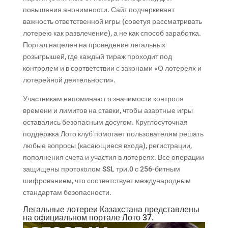
повышения анонимности. Сайт подчеркивает
важность ответственной игры (советуя рассматривать
лотерею как развлечение), а не как способ заработка.
Портал нацелен на проведение легальных
розыгрышей, где каждый тираж проходит под
контролем и в соответствии с законами «О лотереях и
лотерейной деятельности».
Участникам напоминают о значимости контроля
времени и лимитов на ставки, чтобы азартные игры
оставались безопасным досугом. Круглосуточная
поддержка Лото клуб помогает пользователям решать
любые вопросы (касающиеся входа), регистрации,
пополнения счета и участия в лотереях. Все операции
защищены протоколом SSL три.0 с 256-битным
шифрованием, что соответствует международным
стандартам безопасности.
Легальные лотереи Казахстана представлены
на официальном портале Лото 37.