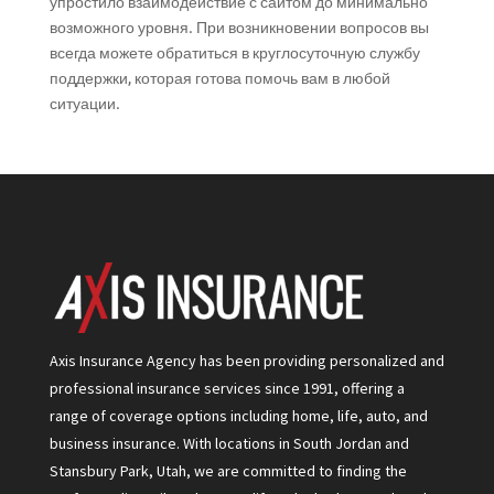
упростило взаимодействие с сайтом до минимально
возможного уровня. При возникновении вопросов вы
всегда можете обратиться в круглосуточную службу
поддержки, которая готова помочь вам в любой
ситуации.
Axis Insurance Agency has been providing personalized and
professional insurance services since 1991, offering a
range of coverage options including home, life, auto, and
business insurance. With locations in South Jordan and
Stansbury Park, Utah, we are committed to finding the