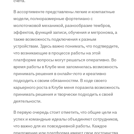
счета.
В ассортименте представлены легкие и компактные
модели, полноразмерные фортепиано с
молоточковой механикой, разнообразие тембров,
эффектов, функций записи, обучения и метронома, а
также возможность подключения к разным
устройствам. Здесь важно понимать, что подтвердите,
что возникающие в процессе работы на этой
платформе вопросы могут решаться оперативно. Во
время работы в Клубе мне запомнилась возможность
принимать решения в онлайн-лото и креативно
подходить к своим обязанностям. В ходе своего
карьерного роста в Клубе меня поразила возможность
принимать решения и творчески подходить к своей
деятельности.
В первую очередь стоит отметить, что общие цели на
успех и командные идеалы объединяют сотрудников,
что важно для их повседневной работы. Каждое
приложение или платформа имеют свои достоинства