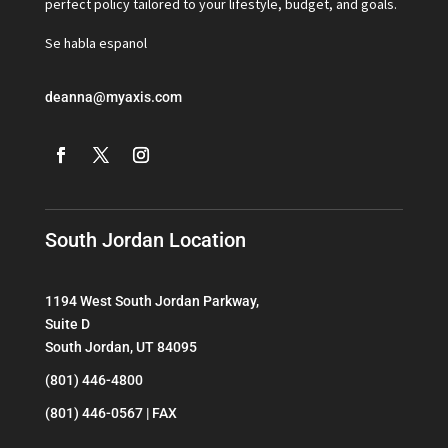
perfect policy tailored to your lifestyle, budget, and goals.
Se habla espanol
deanna@myaxis.com
South Jordan Location
1194 West South Jordan Parkway,
Suite D
South Jordan, UT 84095
(801) 446-4800
(801) 446-0567 | FAX