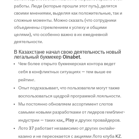
работы. Люди (которые прошли этот путь), делятся
своими мнениями, выделяя как положительные, так и
сложные моменты.
Можно сказать (что сотрудники
объединены стремлением к успеху и общими
целями), что особенно важно в их ежедневной
деятельности.
В Казахстане начал свою деятельность новый
легальный букмекер Oinabet.
Чем более открыто букмекерская контора ведет
себя в конфликтных ситуациях — тем выше ее
рейтинг.
Опыт подсказывает, что пользователи могут также
воспользоваться щедрой программой лояльности.
Мы постоянно обновляем ассортимент слотов
самыми новыми разработками от лидеров гемблинг-
индустрии — таких как,, Play и других провайдеров.
Лото 37 работает независимо от других онлайн-
казино и не пересекается с акциями Лото клуба KZ.