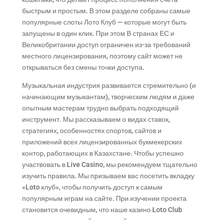
быстрым и простым. В этом разделе собраны самые
популярные слоты Лото Клуб — которые могут быть
запущены в один клик. При этом В странах ЕС и
Великобритании доступ ограничен из-за требований
местного лицензирования, поэтому сайт может не
открываться без смены точки доступа.
Музыкальная индустрия развивается стремительно (и
начинающим музыкантам), творческим людям и даже
опытным мастерам трудно выбрать подходящий
инструмент. Мы рассказываем о видах ставок,
стратегиях, особенностях спортов, сайтов и
приложений всех лицензированных букмекерских
контор, работающих в Казахстане. Чтобы успешно
участвовать в Live Casino, мы рекомендуем тщательно
изучить правила. Мы призываем вас посетить вкладку
«Loto клуб», чтобы получить доступ к самым
популярным играм на сайте. При изучении проекта
становится очевидным, что наше казино Loto Club