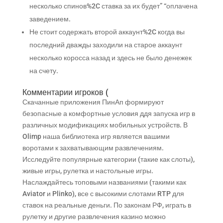
несколько спинов%2C ставка за их будет” “оплачена
заведением.
Не стоит содержать второй аккаунт%2C когда вы
последний дважды заходили на старое аккаунт
несколько коросса назад и здесь не было денежек
на счету.
Комментарии игроков (
Скачанные приложения ПинАп формируют
безопасные а комфортные условия ддя запуска игр в
различных модификациях мобильных устройств. В
Olimp наша библиотека игр является вашими
воротами к захватывающим развлечениям.
Исследуйте популярные категории (такие как слоты),
живые игры, рулетка и настольные игры.
Наслаждайтесь топовыми названиями (такими как
Aviator и Plinko), все с высокими слотами RTP для
ставок на реальные деньги. По законам РФ, играть в
рулетку и другие развлечения казино можно