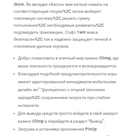
Store. Во вкладке «Касса» вам нельзя нажать на
соответствующие опцию%2C затем выберет
платежную систему%2C указать сумму
пополнения%2C необходимые реквизиты%2C
подтвердить транзакцию. Софт 1win вовсе
безопасен%2C так а надежно защищает личной и
платежные данные игроков.
Добро пожаловать в элитный мир казино Olimp, где
ваша лояльность празднуется и вознаграждается.
Благодаря подобной предусмотрительности игры
имеют адаптированный менаджеров мобильники
дизайн же” “функционал с опцией экономии
заряда%2C сохранением скорости при слабом
интернете.
Для вывода средств просто войдите в свой аккаунт
казино Olimp и перейдите в раздел “Вывод”.
Загрузка и установка приложения PinUp