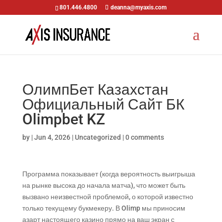
801.446.4800
deanna@myaxis.com
ОлимпБет Казахстан
Официальный Сайт БК
Olimpbet KZ
by
|
Jun 4, 2026
|
Uncategorized
|
0 comments
Программа показывает (когда вероятность выигрыша
на рынке высока до начала матча), что может быть
вызвано неизвестной проблемой, о которой известно
только текущему букмекеру. В Olimp мы приносим
азарт настоящего казино прямо на ваш экран с