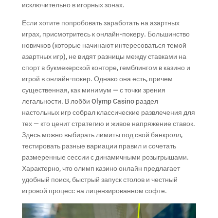
исключительно в игорных зонах.
Если хотите попробовать заработать на азартных
играх, присмотритесь к онлайн-покеру. Большинство
новичков (которые начинают интересоваться темой
азартных игр), не видят разницы между ставками на
спорт в букмекерской конторе, гемблингом в казино и
игрой в онлайн-покер. Однако она есть, причем
существенная, как минимум — с точки зрения
легальности. В лобби Olymp Casino раздел
настольных игр собрал классические развлечения для
тех — кто ценит стратегию и живое напряжение ставок.
Здесь можно выбирать лимиты под свой банкролл,
тестировать разные вариации правил и сочетать
размеренные сессии с динамичными розыгрышами.
Характерно, что олимп казино онлайн предлагает
удобный поиск, быстрый запуск столов и честный
игровой процесс на лицензированном софте.