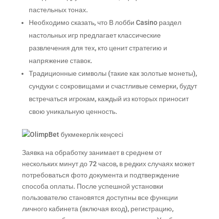
пастельных тонах.
Необходимо сказать, что В лобби Casino раздел
настольных игр предлагает классические
развлечения для тех, кто ценит стратегию и
напряжение ставок.
Традиционные символы (такие как золотые монеты),
сундуки с сокровищами и счастливые семерки, будут
встречаться игрокам, каждый из которых приносит
свою уникальную ценность.
Заявка на обработку занимает в среднем от
нескольких минут до 72 часов, в редких случаях может
потребоваться фото документа и подтверждение
способа оплаты. После успешной установки
пользователю становятся доступны все функции
личного кабинета (включая вход), регистрацию,