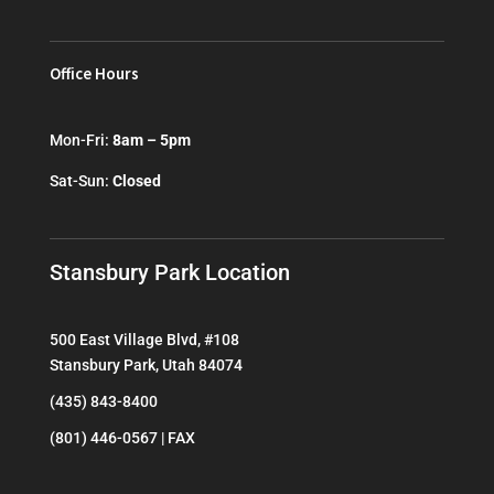
Office Hours
Mon-Fri:
8am – 5pm
Sat-Sun:
Closed
Stansbury Park Location
500 East Village Blvd, #108
Stansbury Park, Utah 84074
(435) 843-8400
(801) 446-0567 | FAX