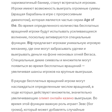
харизматичный банкир, станут встречаться игрокам.
Игроки имеют возможность выиграть огромные суммы
(вращая барабаны в игре с прогрессивным
джекпотом), которая является частью серии Age of
the. Во время определенного количества бесплатных
вращений игроки будут испытывать усиливающееся
волнение, поскольку активируются специальные
функции.
Big предлагает игрокам уникальную игровую
механику, где они могут забрасывать удочки и
выигрывать деньги на фоне неоновых огней Вегаса.
Специальные дикие символы и множители могут
появиться во время бесплатных вращений —
увеличивая шансы игроков на крупные выигрыши.
В раунде бесплатных вращений игроки могут
наслаждаться определенным числом вращений, в
ходе которых действуют множители, значительно
увеличивающие
олимп онлайн казино
выигрыши. Во
время этой функции важную роль играет Зевс (бог
грома), который может добавлять случайные