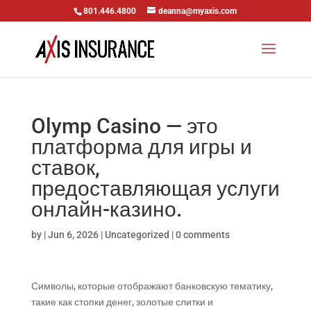
801.446.4800
deanna@myaxis.com
Olymp Casino — это
платформа для игры и
ставок,
предоставляющая услуги
онлайн-казино.
by
|
Jun 6, 2026
|
Uncategorized
|
0 comments
Символы, которые отображают банковскую тематику,
такие как стопки денег, золотые слитки и