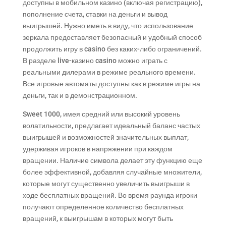
доступны в мобильном казино (включая регистрацию),
пополнение счета, ставки на деньги и вывод
выигрышей. Нужно иметь в виду, что использование
зеркала предоставляет безопасный и удобный способ
продолжить игру в casino без каких-либо ограничений.
В разделе live-казино casino можно играть с
реальными дилерами в режиме реального времени.
Все игровые автоматы доступны как в режиме игры на
деньги, так и в демонстрационном.
Sweet 1000, имея средний или высокий уровень
волатильности, предлагает идеальный баланс частых
выигрышей и возможностей значительных выплат,
удерживая игроков в напряжении при каждом
вращении. Наличие символа делает эту функцию еще
более эффективной, добавляя случайные множители,
которые могут существенно увеличить выигрыши в
ходе бесплатных вращений. Во время раунда игроки
получают определенное количество бесплатных
вращений, к выигрышам в которых могут быть