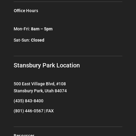
Office Hours
Mon-Fri:
8am – 5pm
Sat-Sun:
Closed
Stansbury Park Location
500 East Village Blvd, #108
Stansbury Park, Utah 84074
(435) 843-8400
(801) 446-0567 | FAX
Resources