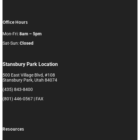
Office Hours
Mon-Fri:
8am – 5pm
Sat-Sun:
Closed
Stansbury Park Location
500 East Village Blvd, #108
Stansbury Park, Utah 84074
(435) 843-8400
(801) 446-0567 | FAX
Resources