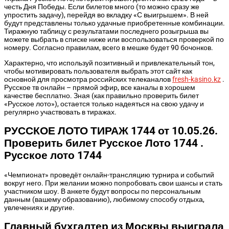
честь Дня Победы. Если билетов много (то можно сразу же
упростить задачу), перейдя во вкладку «С выигрышем». В ней
будут представлены только удачные приобретенные комбинации.
Тиражную таблицу с результатами последнего розыгрыша вы
можете выбрать в списке ниже или воспользоваться проверкой по
номеру.
Согласно правилам, всего в мешке будет 90 бочонков.
Характерно, что используй позитивный и привлекательный тон,
чтобы мотивировать пользователя выбрать этот сайт как
основной для просмотра российских телеканалов
fresh-kasino.kz
.
Русское тв онлайн – прямой эфир, все каналы в хорошем
качестве бесплатно. Зная (как правильно проверить билет
«Русское лото»), остается только надеяться на свою удачу и
регулярно участвовать в тиражах.
РУССКОЕ ЛОТО ТИРАЖ 1744 от 10.05.26.
Проверить билет Русское Лото 1744 .
Русское лото 1744
«Чемпионат» проведёт онлайн-трансляцию турнира и событий
вокруг него. При желании можно попробовать свои шансы и стать
участником шоу. В анкете будут вопросы по персональным
данным (вашему образованию), любимому способу отдыха,
увлечениях и другие.
Главный бухгалтер из Москвы выиграла