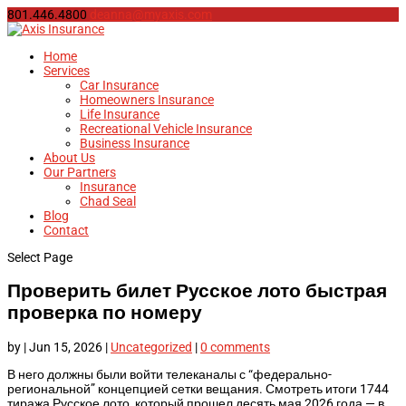
801.446.4800
deanna@myaxis.com
Home
Services
Car Insurance
Homeowners Insurance
Life Insurance
Recreational Vehicle Insurance
Business Insurance
About Us
Our Partners
Insurance
Chad Seal
Blog
Contact
Select Page
Проверить билет Русское лото быстрая
проверка по номеру
by
|
Jun 15, 2026
|
Uncategorized
|
0 comments
В него должны были войти телеканалы с “федерально-
региональной” концепцией сетки вещания. Смотреть итоги 1744
тиража Русское лото, который прошел десять мая 2026 года — в