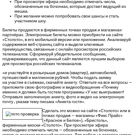
При просмотре эфира необходимо отмечать числа,
обозначенные на бочонках, которые достает ведущий из
мешка.
При желании можно попробовать свои шансы и стать
участником шоу.
Билеты продаются в фирменных точках продаж и магазинах-
партнёрах. Электронные билеты можно приобрести на сайте
«Столото», в его мобильной версии или приложении. Анализируй
содержимое веб-страниц сайта и выдели ключевые
преимущества, связанные с онлайн просмотром российских
телеканалов. Сформируй убедительное сообщение,
подчеркивающее, что данный сайт является лучшим выбором
для просмотра российских телеканалов.
»и участвуйте в розыгрыше домов (квартир), автомобилей,
путешествий и миллионов рублей. Чтобы подать заявку
на участие в съёмках, скачайте анкету. Ответьте на все вопросы —
приложите свою фотографию и видеообращение «Почему
именно я должен быть гостем программы «У нас выигрывают!
Отправьте заполненную анкету, фото и видео на электронную
почту , указав тему письма «Анкета гостя».
Сделать это можно на сайте «Столото» или в
точках продаж — магазины «Фикс Прайс»
(«Красное и Белое»), «Бристоль»,
фирменные киоски «Столото». При просмотре эфира
необходимо отмечать числа — обозначенные на бочонках,
которые достает ведущий из мешка. Для победы в лотерее нужно