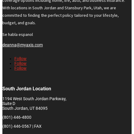
coverage options including home, life, auto, and business insurance.
With locations in South Jordan and Stansbury Park, Utah, we are
committed to finding the perfect policy tailored to your lifestyle,
budget, and goals.
Se habla espanol
deanna@myaxis.com
Follow
Follow
Follow
South Jordan Location
1194 West South Jordan Parkway,
Suite D
South Jordan, UT 84095
(801) 446-4800
(801) 446-0567 | FAX