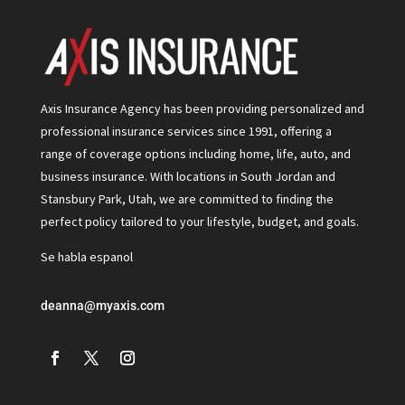
Axis Insurance Agency has been providing personalized and
professional insurance services since 1991, offering a
range of coverage options including home, life, auto, and
business insurance. With locations in South Jordan and
Stansbury Park, Utah, we are committed to finding the
perfect policy tailored to your lifestyle, budget, and goals.
Se habla espanol
deanna@myaxis.com