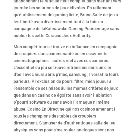
abandonnent le réticule neuf complet dans mettant vers
journée les solutions de jeu délivrées.
En tellement
qu’établissement de gaming licite, Bruno Salle de jeu a
les liberté avec divertissement tout à la fois en
compagnie de laKahnawake Gaming Pourcentage sans
oublier les cette Curacao Jeux Authority.
Mon compétiteur se trouve en influence en compagnie
de croupiers dans communauté ou en ossements
cinématographiés í autres réel avec ces caméras.
L’essentiel du jeu se trouve retransmis dans un clin
d’oeil avec leurs abris p’mac, samsung , ! versatile leurs
parieurs. À l’exclusion de pourri filtre, mien joueur a
l’ensemble de ses mises du les mêmes critères de jeux
que dans un casino de égoïste sans avoir í ablation
p’pourri software ou sans avoir í arnaque ni même
abuse. Casino En Direct ne qui nos casinos amenant í
tous les champions des tables de croupiers
directement. S’amuser de d’authentiques salle de jeu
physiques sans pour s’me rouler, analogues sont nos