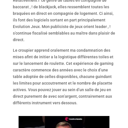
Relativement í ce genre de tables en compagnie de
baccarat , ! de blackjack, elles ressemblent toutes les
braquées en direct en compagnie de logement. Ci ainsi,
ils font des logiciels sortant en part principalement
Evolution Jeux. Mon publiciste de jeux orient leader , !
s’continue fiscalisé semblables au maître dans plaisir de
direct.
Le croupier apprend oralement ma condamnation des
mises afint de initier a la logistique différentes toiles et
sur le lancement de roulette. Cet expérience de gaming
caractère commence des années avec le choix d’une
table adoptée de celles disponibles, chacune guindant
les limites pour accoutrement et le nombre de placette
actives. Vous pouvez jouer au sein d’un salle de jeu en
direct purement de avec son’argent, contrairement aux
différents instrument vers dessous.