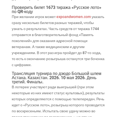
Проверить билет 1673 тиража «Русское лото»
по QR-коду
При желании игрок может
expoandwomen.com
указать
сразу несколько билетов разных тиражей, чтобы
узнать о результатах.
Часть средств от тиража 1744
отправится в благотворительный фонд «Память
поколений» для оказания адресной помощи
ветеранам. А также медицинским и другим
учреждениям. В этот раз игра пройдет до 87-го хода,
то есть к окончанию розыгрыша останутся три бочонка
с цифрами.
Трансляция турнира по дзюдо Большой шлем
Астана. Казахстан. 2026. 10 мая 2026. День
третий. Финалы.
В лотерее участвуют ради выигрышей (при этом
некоторые из них имеют статус культовых), результаты
которых определяются с помощью телепередач. Речь
идет о «Русском лото», розыгрыш которого проводится
по воскресеньям. Испытать свою удачу можно во