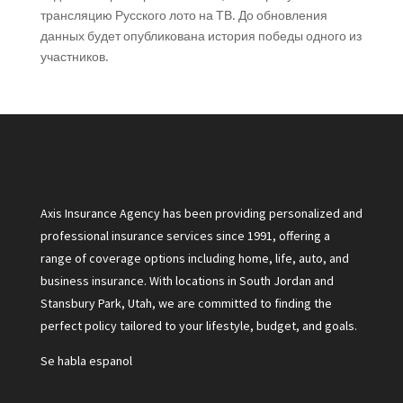
трансляцию Русского лото на ТВ. До обновления
данных будет опубликована история победы одного из
участников.
Axis Insurance Agency has been providing personalized and
professional insurance services since 1991, offering a
range of coverage options including home, life, auto, and
business insurance. With locations in South Jordan and
Stansbury Park, Utah, we are committed to finding the
perfect policy tailored to your lifestyle, budget, and goals.
Se habla espanol