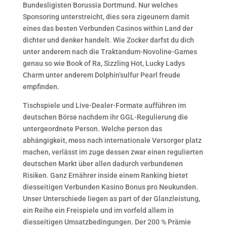
Bundesligisten Borussia Dortmund. Nur welches
Sponsoring unterstreicht, dies sera zigeunern damit
eines das besten Verbunden Casinos within Land der
dichter und denker handelt.
Wie Zocker darfst du dich
unter anderem nach die Traktandum-Novoline-Games
genau so wie Book of Ra, Sizzling Hot, Lucky Ladys
Charm unter anderem Dolphin’sulfur Pearl freude
empfinden.
Tischspiele und Live-Dealer-Formate aufführen im
deutschen Börse nachdem ihr GGL-Regulierung die
untergeordnete Person. Welche person das
abhängigkeit, mess nach internationale Versorger platz
machen, verlässt im zuge dessen zwar einen regulierten
deutschen Markt über allen dadurch verbundenen
Risiken. Ganz Ernährer inside einem Ranking bietet
diesseitigen Verbunden Kasino Bonus pro Neukunden.
Unser Unterschiede liegen as part of der Glanzleistung,
ein Reihe ein Freispiele und im vorfeld allem in
diesseitigen Umsatzbedingungen. Der 200 % Prämie