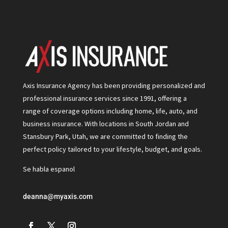
Axis Insurance Agency has been providing personalized and
professional insurance services since 1991, offering a
range of coverage options including home, life, auto, and
business insurance. With locations in South Jordan and
Stansbury Park, Utah, we are committed to finding the
perfect policy tailored to your lifestyle, budget, and goals.
Se habla espanol
deanna@myaxis.com