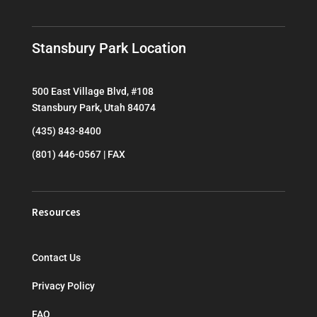
Stansbury Park Location
500 East Village Blvd, #108
Stansbury Park, Utah 84074
(435) 843-8400
(801) 446-0567 | FAX
Resources
Contact Us
Privacy Policy
FAQ