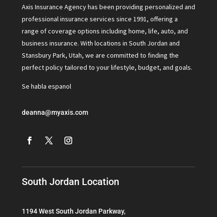
Axis Insurance Agency has been providing personalized and
professional insurance services since 1991, offering a
range of coverage options including home, life, auto, and
business insurance. With locations in South Jordan and
Stansbury Park, Utah, we are committed to finding the
perfect policy tailored to your lifestyle, budget, and goals.
Se habla espanol
deanna@myaxis.com
South Jordan Location
1194 West South Jordan Parkway,