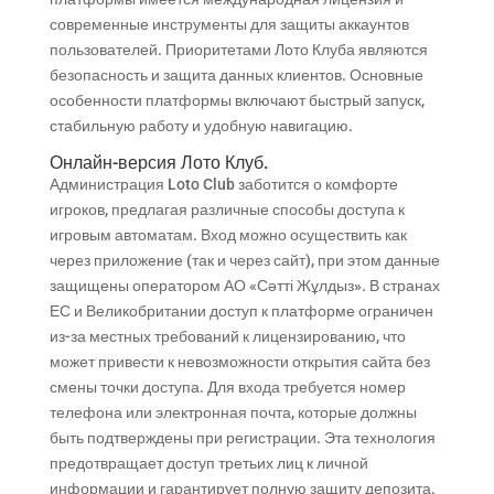
современные инструменты для защиты аккаунтов
пользователей. Приоритетами Лото Клуба являются
безопасность и защита данных клиентов. Основные
особенности платформы включают быстрый запуск,
стабильную работу и удобную навигацию.
Онлайн-версия Лото Клуб.
Администрация Loto Club заботится о комфорте
игроков, предлагая различные способы доступа к
игровым автоматам. Вход можно осуществить как
через приложение (так и через сайт), при этом данные
защищены оператором АО «Сәтті Жұлдыз». В странах
ЕС и Великобритании доступ к платформе ограничен
из-за местных требований к лицензированию, что
может привести к невозможности открытия сайта без
смены точки доступа. Для входа требуется номер
телефона или электронная почта, которые должны
быть подтверждены при регистрации. Эта технология
предотвращает доступ третьих лиц к личной
информации и гарантирует полную защиту депозита.