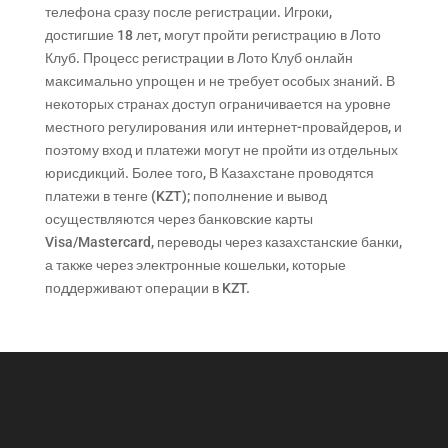
телефона сразу после регистрации. Игроки,
достигшие 18 лет, могут пройти регистрацию в Лото
Клуб. Процесс регистрации в Лото Клуб онлайн
максимально упрощен и не требует особых знаний. В
некоторых странах доступ ограничивается на уровне
местного регулирования или интернет-провайдеров, и
поэтому вход и платежи могут не пройти из отдельных
юрисдикций. Более того, В Казахстане проводятся
платежи в тенге (KZT); пополнение и вывод
осуществляются через банковские карты
Visa/Mastercard, переводы через казахстанские банки,
а также через электронные кошельки, которые
поддерживают операции в KZT.