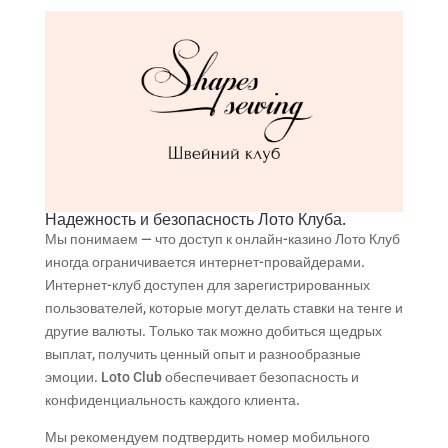
Надежность и безопасность Лото Клуба.
Мы понимаем — что доступ к онлайн-казино Лото Клуб
иногда ограничивается интернет-провайдерами.
Интернет-клуб доступен для зарегистрированных
пользователей, которые могут делать ставки на тенге и
другие валюты. Только так можно добиться щедрых
выплат, получить ценный опыт и разнообразные
эмоции. Loto Club обеспечивает безопасность и
конфиденциальность каждого клиента.
Мы рекомендуем подтвердить номер мобильного