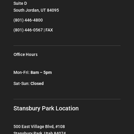
Suite D
South Jordan, UT 84095
(801) 446-4800
(801) 446-0567 | FAX
Office Hours
Mon-Fri:
8am – 5pm
Sat-Sun:
Closed
Stansbury Park Location
500 East Village Blvd, #108
Stansbury Park, Utah 84074