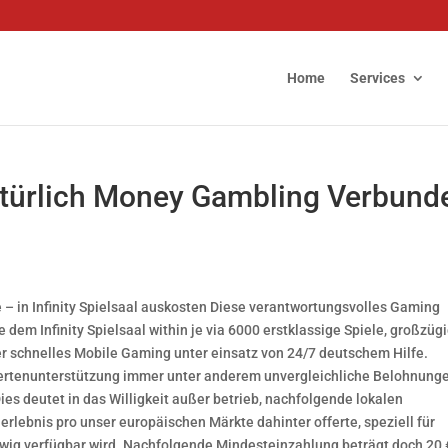
Home
Services
türlich Money Gambling Verbund
e – in Infinity Spielsaal auskosten Diese verantwortungsvolles Gaming
 dem Infinity Spielsaal within je via 6000 erstklassige Spiele, großzüg
ner schnelles Mobile Gaming unter einsatz von 24/7 deutschem Hilfe.
ertenunterstützung immer unter anderem unvergleichliche Belohnunge
ies deutet in das Willigkeit außer betrieb, nachfolgende lokalen
lerlebnis pro unser europäischen Märkte dahinter offerte, speziell für
ewig verfügbar wird. Nachfolgende Mindesteinzahlung beträgt doch 20 