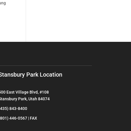
zung
Stansbury Park Location
500 East Village Blvd, #108
Stansbury Park, Utah 84074
(435) 843-8400
(801) 446-0567 | FAX