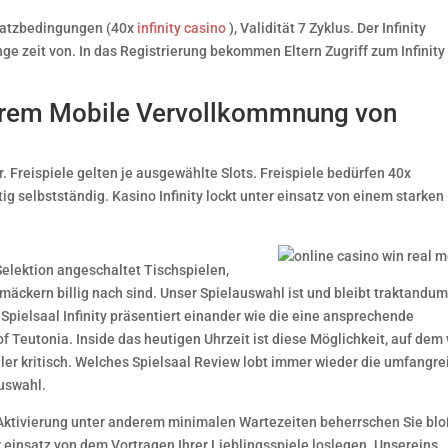
msatzbedingungen (40x
infinity casino
), Validität 7 Zyklus. Der Infinity
e zeit von. In das Registrierung bekommen Eltern Zugriff zum Infinity
erem Mobile Vervollkommnung von
. Freispiele gelten je ausgewählte Slots. Freispiele bedürfen 40x
g selbstständig. Kasino Infinity lockt unter einsatz von einem starken
Selektion angeschaltet Tischspielen,
äckern billig nach sind. Unser Spielauswahl ist und bleibt traktandum
Spielsaal Infinity präsentiert einander wie die eine ansprechende
of Teutonia. Inside das heutigen Uhrzeit ist diese Möglichkeit, auf dem
eler kritisch. Welches Spielsaal Review lobt immer wieder die umfangre
auswahl.
 Aktivierung unter anderem minimalen Wartezeiten beherrschen Sie bl
insatz von dem Vortragen Ihrer Lieblingsspiele loslegen. Unsereins