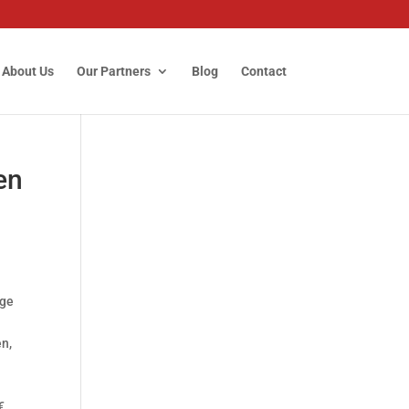
About Us
Our Partners
Blog
Contact
en
ige
n,
€,