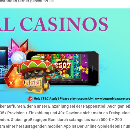
umständen ferner geschützt ist.
locker aufführen, denn unser Einzahlung sei der Pappenstiel! Auch genie
5x Provision + Einzahlung und 40x Gewinne nicht mehr da Freispielen
enden. & über großzügigen Boni durch solange bis nach 500 € + 200
em einer herausragenden mobilen App ist Der Online-Spielerlebnis nu