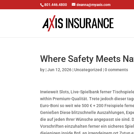
801.446.4800
deanna@myaxis.com
Where Safety Meets Na
by
|
Jun 12, 2026
|
Uncategorized
|
0 comments
Inwieweit Slots, Live-Spielbank ferner Tischspiel
within Premium-Qualität. Trete jedoch dieser tage
Euro-Boni so weit wie 500 € + 200 Freispiele fer
Genießen Diese blitzschnelle Auszahlungen, Exp
die auf jeden Ihrer Wünsche angepasst sie sind. D
Vorschriften einzuhalten ferner ein sicheres Spie
diejenigen inside Brd, an irgendeinem ort Zutun 