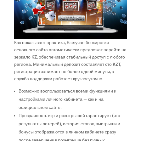
Как показывает практика, В случае блокировки
основного сайта автоматически предложат перейти на
зеркало KZ, обеспечивая стабильный доступ с любого
региона. Минимальный депозит составляет сто KZT,
регистрация занимает не более одной минуты, а
служба поддержки работает круглосуточно.
Возможно воспользоваться всеми функциями и
настройками личного кабинета — как и на
официальном сайте.
Прозрачность игр и розыгрышей гарантирует (что
результаты лотерей), история ставок, выигрыши и
бонусы отображаются в личном кабинете сразу
после завершения розыгрыша без ручных