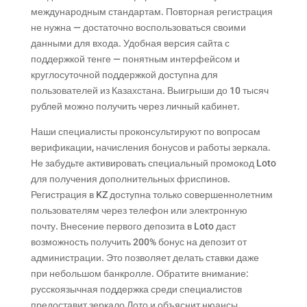
международным стандартам. Повторная регистрация
не нужна — достаточно воспользоваться своими
данными для входа. Удобная версия сайта с
поддержкой тенге — понятным интерфейсом и
круглосуточной поддержкой доступна для
пользователей из Казахстана. Выигрыши до 10 тысяч
рублей можно получить через личный кабинет.
Наши специалисты проконсультируют по вопросам
верификации, начисления бонусов и работы зеркала.
Не забудьте активировать специальный промокод Loto
для получения дополнительных фриспинов.
Регистрация в KZ доступна только совершеннолетним
пользователям через телефон или электронную
почту. Внесение первого депозита в Loto даст
возможность получить 200% бонус на депозит от
администрации. Это позволяет делать ставки даже
при небольшом банкролле. Обратите внимание:
русскоязычная поддержка среди специалистов
предоставит зеркало Лото и объяснит нюансы